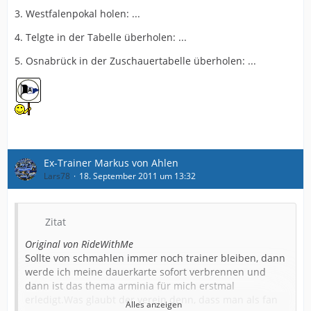
3. Westfalenpokal holen: ...
4. Telgte in der Tabelle überholen: ...
5. Osnabrück in der Zuschauertabelle überholen: ...
Ex-Trainer Markus von Ahlen
Lars78
18. September 2011 um 13:32
Zitat
Original von RideWithMe
Sollte von schmahlen immer noch trainer bleiben, dann
werde ich meine dauerkarte sofort verbrennen und
dann ist das thema arminia für mich erstmal
erledigt.Was glaubt der verein denn, dass man als fan
Alles anzeigen