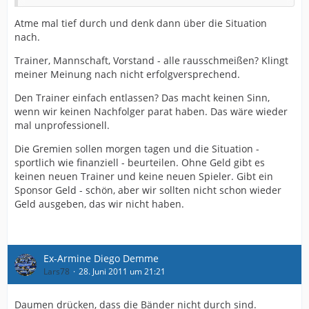
sich jeden scheiß gefallen lässt und als dankbarkeit ins
stadion geht.So beknackt muss man erstmal sein, dass
Atme mal tief durch und denk dann über die Situation
man nicht mal in der lage ist ein schlussstrich zu
nach.
ziehen.Alle haben bei arminia versagt, das trainerteam,
der sportdirektor, der vorstand und die sponsoren.Nur
Trainer, Mannschaft, Vorstand - alle rausschmeißen? Klingt
uns fans ist nix vorzuwerfen, denn wir haben immer zu
meiner Meinung nach nicht erfolgversprechend.
arminia gestanden aber irgendwann haben wir auch
Den Trainer einfach entlassen? Das macht keinen Sinn,
die schnauze voll.
wenn wir keinen Nachfolger parat haben. Das wäre wieder
von schmahlen raus,von schmahlen raus, von
mal unprofessionell.
schmahlen raus,
Die Gremien sollen morgen tagen und die Situation -
von schmahlen raus, von schmahlen raus, von
sportlich wie finanziell - beurteilen. Ohne Geld gibt es
schmahlen raus
keinen neuen Trainer und keine neuen Spieler. Gibt ein
von schmahlen raus, von schmahlen raus, von
Sponsor Geld - schön, aber wir sollten nicht schon wieder
schmahlen raus
Geld ausgeben, das wir nicht haben.
arabi raus, arabi raus, arabi raus, arabi raus, arabi raus,
arabi raus, arabi raus, arabi raus, arabi raus, arabi raus
Ex-Armine Diego Demme
arabi raus, arabi raus, arabi raus, arabi raus, arabi raus
Lars78
28. Juni 2011 um 21:21
Daumen drücken, dass die Bänder nicht durch sind.