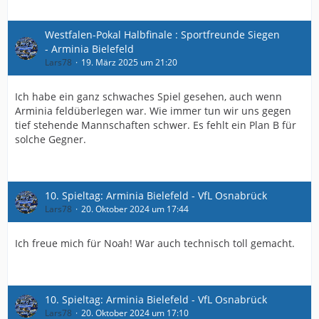
Westfalen-Pokal Halbfinale : Sportfreunde Siegen
- Arminia Bielefeld
Lars78
19. März 2025 um 21:20
Ich habe ein ganz schwaches Spiel gesehen, auch wenn
Arminia feldüberlegen war. Wie immer tun wir uns gegen
tief stehende Mannschaften schwer. Es fehlt ein Plan B für
solche Gegner.
10. Spieltag: Arminia Bielefeld - VfL Osnabrück
Lars78
20. Oktober 2024 um 17:44
Ich freue mich für Noah! War auch technisch toll gemacht.
10. Spieltag: Arminia Bielefeld - VfL Osnabrück
Lars78
20. Oktober 2024 um 17:10