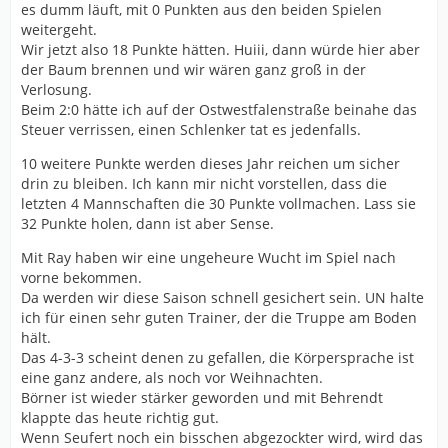
es dumm läuft, mit 0 Punkten aus den beiden Spielen
weitergeht.
Wir jetzt also 18 Punkte hätten. Huiii, dann würde hier aber
der Baum brennen und wir wären ganz groß in der
Verlosung.
Beim 2:0 hätte ich auf der Ostwestfalenstraße beinahe das
Steuer verrissen, einen Schlenker tat es jedenfalls.
10 weitere Punkte werden dieses Jahr reichen um sicher
drin zu bleiben. Ich kann mir nicht vorstellen, dass die
letzten 4 Mannschaften die 30 Punkte vollmachen. Lass sie
32 Punkte holen, dann ist aber Sense.
Mit Ray haben wir eine ungeheure Wucht im Spiel nach
vorne bekommen.
Da werden wir diese Saison schnell gesichert sein. UN halte
ich für einen sehr guten Trainer, der die Truppe am Boden
hält.
Das 4-3-3 scheint denen zu gefallen, die Körpersprache ist
eine ganz andere, als noch vor Weihnachten.
Börner ist wieder stärker geworden und mit Behrendt
klappte das heute richtig gut.
Wenn Seufert noch ein bisschen abgezockter wird, wird das