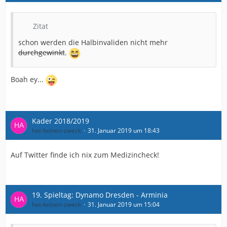
Zitat
schon werden die Halbinvaliden nicht mehr
durchgewinkt
.
Boah ey...
Kader 2018/2019
hat-keinen-zweck
31. Januar 2019 um 18:43
Auf Twitter finde ich nix zum Medizincheck!
19. Spieltag: Dynamo Dresden - Arminia
hat-keinen-zweck
31. Januar 2019 um 15:04