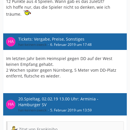
12 Punkte aus 4 Spielen. Wann gab es das zuletzt?
Ich hoffe nur, das die Spieler nicht so denken, wie ich
träume.
Tickets: Vergabe, Preise, Sonstiges
hat-keinen-zweck
6. Februar 2019 um 17:48
Im letzten Jahr beim Heimspiel gegen DD auf der West
keinen Empfang gehabt.
2 Wochen später gegen Nürnberg, 5 Meter vom DD-Platz
entfernt, flutsche es wieder.
20.Spieltag, 02.02.19 13.00 Uhr: Arminia -
Hamburger SV
hat-keinen-zweck
5. Februar 2019 um 13:59
Zitat von Frankiniho