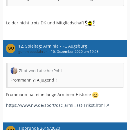
Leider nicht trotz DK und Mitgliedschaft
12. Spieltag: Arminia - FC Augsburg
gummibootfahrer
16. Dezember 2020 um 19:53
Zitat von LatscherPohl
Frommann ?! A Jugend ?
Frommann hat eine lange Arminen-Historie
https://www.nw.de/sport/dsc_armi…sst-Trikot.html
Tipprunde 2019/2020