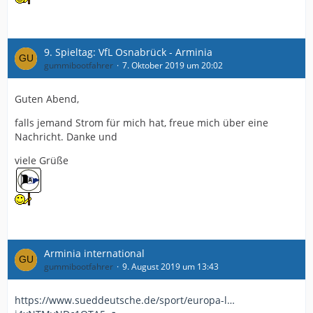
9. Spieltag: VfL Osnabrück - Arminia
gummibootfahrer
7. Oktober 2019 um 20:02
Guten Abend,
falls jemand Strom für mich hat, freue mich über eine
Nachricht. Danke und
viele Grüße
Arminia international
gummibootfahrer
9. August 2019 um 13:43
https://www.sueddeutsche.de/sport/europa-l…