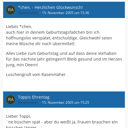
*chen. - Herzlichen Glückwunsch!
Rasenmäher
15. November 2005 um 15:36
Liebes *chen,
auch hier in deinem Geburtstagsfädchen bin ich
hoffnungslos verspätet, entschuldige. Gleichwohl seien
meine Wüsche dir noch übermittelt:
Alles Liebe zum Geburtstag und auf dass deine Vorhaben
für das nächste Jahr gelingen!!! Bleib gesund und im Herzen
jung, min Deern!
Luschengruß vom Rasenmäher
Toppis Ehrentag
Rasenmäher
15. November 2005 um 15:25
Lieber Toppi,
´ne büschen spät - aber du weißt ja, Frauen brauchen ein
bisschen länger ...: