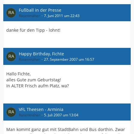
Fußball in der Presse
Rasenmäher
7. Juni 2011 um 22:43
danke für den Tipp - lohnt!
Happy Birthday, Fichte
Rasenmäher
27. September 2007 um 16:57
Hallo Fichte,
alles Gute zum Geburtstag!
In ALTER Frisch aufm Platz, wa?
VFL Theesen - Arminia
Rasenmäher
5. Juli 2007 um 13:04
Man kommt ganz gut mit StadtBahn und Bus dorthin. Zwar