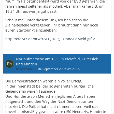
"nur" im Halbstundentakt (wird von der BVO gefahren, die
fahren meist seltener als moBiel). Aber man käme z.B. um
16.24 Uhr an, was ja gut passt.
Schaut mal unter diesem Link, ich hab schon die
Zielhaltestelle vorgegeben. Ihr braucht dann nur noch
euren Startpunkt einzugeben:
http://efa.vrr.de/nrw/XSLT_TRIP_…OhneAktMeld.gif
Naziaufmärsche am 16.9. in Bielefeld, Gütersloh
und Minden
Rasenmäher
16. September 2006 um 21:20
Die Demonstrationen waren ein voller Erfolg.
In der Innenstadt bei der so genannten bürgerliche
Gegendemo waren Tausende.
Und Hunderte von Menschen jeglichen Alters haben
mitgemacht und den Weg der Nazi-Demonstranten
blockiert. Die Polizei hat nicht räumen lassen, weil das
unverhältnismäßig gewesen wäre (150 Neonazis, Hunderte