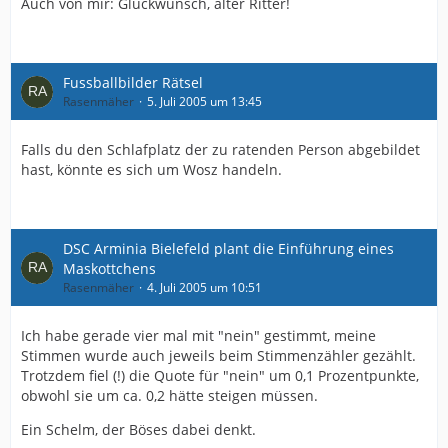
Auch von mir: Glückwunsch, alter Ritter!
Fussballbilder Rätsel
Rasenmäher
5. Juli 2005 um 13:45
Falls du den Schlafplatz der zu ratenden Person abgebildet
hast, könnte es sich um Wosz handeln.
DSC Arminia Bielefeld plant die Einführung eines
Maskottchens
Rasenmäher
4. Juli 2005 um 10:51
Ich habe gerade vier mal mit "nein" gestimmt, meine
Stimmen wurde auch jeweils beim Stimmenzähler gezählt.
Trotzdem fiel (!) die Quote für "nein" um 0,1 Prozentpunkte,
obwohl sie um ca. 0,2 hätte steigen müssen.
Ein Schelm, der Böses dabei denkt.