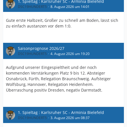
1. Spieltag : Karlsruher SC - Arminia Bielefeld
DSC19HUNDERT5
8. August 2026 um 14:01
Gute erste Halbzeit, Großer zu schnell am Boden, lässt sich
zu einfach austanzen vor dem 1:0.
Saisonprognose 2026/27
DSC19HUNDERT5
4. August 2026 um 19:20
Aufgrund unserer Eingespieltheit und der noch
kommenden Verstärkungen Platz 9 bis 12. Absteiger
Osnabrück, Fürth, Relegation Braunschweig. Aufsteiger
Wolfsburg, Hannover, Relegation Heidenheim.
Überraschung positiv Dresden, negativ Darmstadt.
1. Spieltag : Karlsruher SC - Arminia Bielefeld
DSC19HUNDERT5
3. August 2026 um 08:37