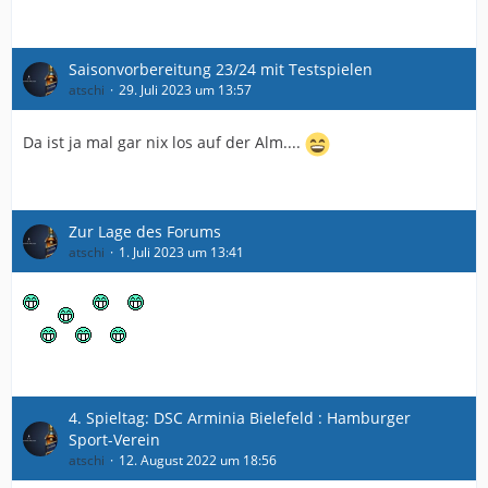
Saisonvorbereitung 23/24 mit Testspielen
atschi
29. Juli 2023 um 13:57
Da ist ja mal gar nix los auf der Alm....
Zur Lage des Forums
atschi
1. Juli 2023 um 13:41
4. Spieltag: DSC Arminia Bielefeld : Hamburger
Sport-Verein
atschi
12. August 2022 um 18:56