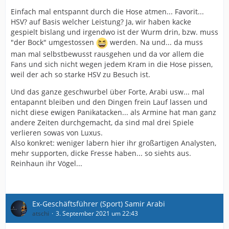
Einfach mal entspannt durch die Hose atmen... Favorit...
HSV? auf Basis welcher Leistung? Ja, wir haben kacke
gespielt bislang und irgendwo ist der Wurm drin, bzw. muss
"der Bock" umgestossen
werden. Na und... da muss
man mal selbstbewusst rausgehen und da vor allem die
Fans und sich nicht wegen jedem Kram in die Hose pissen,
weil der ach so starke HSV zu Besuch ist.
Und das ganze geschwurbel über Forte, Arabi usw... mal
entapannt bleiben und den Dingen frein Lauf lassen und
nicht diese ewigen Panikatacken... als Armine hat man ganz
andere Zeiten durchgemacht, da sind mal drei Spiele
verlieren sowas von Luxus.
Also konkret: weniger labern hier ihr großartigen Analysten,
mehr supporten, dicke Fresse haben... so siehts aus.
Reinhaun ihr Vögel...
Ex-Geschäftsführer (Sport) Samir Arabi
atschi
3. September 2021 um 22:43