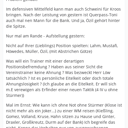
Im defensiven Mittelfeld kann man auch Schweini für Kroos
bringen. Nach der Leistung von gestern ist Querpass-Toni
auch mal nen Mann für die Bank. Und ja, Özil gehört hinter
die Spitze.
Nur mal am Rande - Aufstellung gestern:
Nicht auf Ihrer (Lieblings) Position spielten: Lahm, Mustafi,
Höwedes, Müller, Özil, (mit Abstrichen Götze)
Was will ein Trainer mit einer derartigen
Positionsbefremdung ? Haben aus seiner Sicht die
Vereinstrainer keine Ahnung ? Was bezweckt Herr Löw
tatsächlich ? Ist es persönliche Eitelkeit oder doch totale
Ahnungslosigkeit ? (Ich glaube an die Eitelkeit. Er will sich
m.E verewigen als Erfinder einer neuen Taktik (4 IV u ohne
Stürmer))
Mal im Ernst: Wie kann ich ohne Not ohne Stürmer (Klose ist
nicht mehr als ein Joker...) zu einer WM reisen (Kießling,
Gomez, Volland, Kruse, Hahn sitzen zu Hause und Ginter,
Draxler, Großkreutz, Durm auf der Bank) Ich begreife das
nicht. Kenne das Verhalten nur von ausgewachsenen