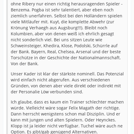
ohne Ribery nur einen richtig herausragenden Spieler -
Benzema. Pogba ist sehr talentiert, aber eben noch
ziemlich unerfahren. Selbst bei den Holländern spielen
viele Mitläufer mit. Kuyt, die komplette Abwehr (zur
Krönung Verhaegh aus Augsburg!!!). Bleibt noch
Kolumbien, aber von denen weiß ich ehrlich gesagt
nicht sonderlich viel. Bei uns sitzen Leute wie
Schweinsteiger, Khedira, Klose, Podolski, Schürrle auf
der Bank. Bayern, Real, Chelsea, Arsenal und der beste
Torschütze in der Geschichte der Nationalmannschaft.
Von der Bank.
Unser Kader ist klar der stärkste nominell. Das Potenzial
wird einfach nicht abgerufen. Aus verschiedenen
Gründen, von denen aber viele direkt oder indirekt mit
der Personalie Löw verbunden sind.
Ich glaube, dass es kaum ein Trainer schlechter machen
würde. Vielleicht wäre sogar Felix Magath der richtige.
Dann herrscht wenigstens schon mal Disziplin. Und er
kann mit jungen und alten Spielern. Oder Heynckes.
Klopp ist ja leider nicht verfügbar. Tuchel wäre auch ne
Option. Es gibt/gab genügend Alternativen.