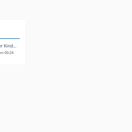
Chefankläger Kindermann
um 00:24