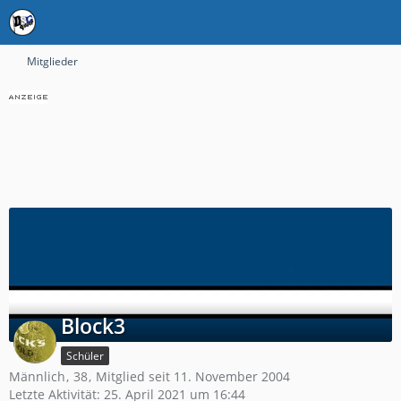
Mitglieder
Block3
Schüler
Männlich
38
Mitglied seit 11. November 2004
Letzte Aktivität:
25. April 2021 um 16:44