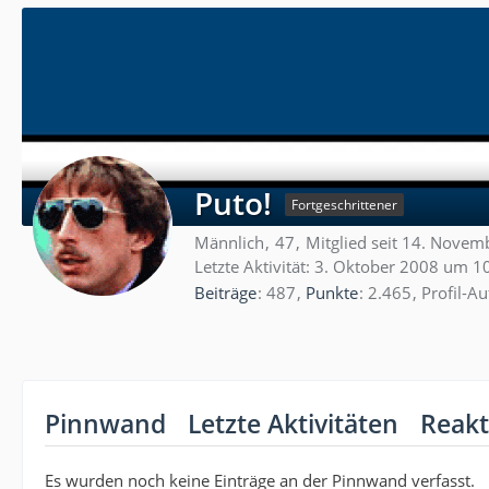
Puto!
Fortgeschrittener
Männlich
47
Mitglied seit 14. Nove
Letzte Aktivität:
3. Oktober 2008 um 1
Beiträge
487
Punkte
2.465
Profil-Au
Pinnwand
Letzte Aktivitäten
Reakt
Es wurden noch keine Einträge an der Pinnwand verfasst.