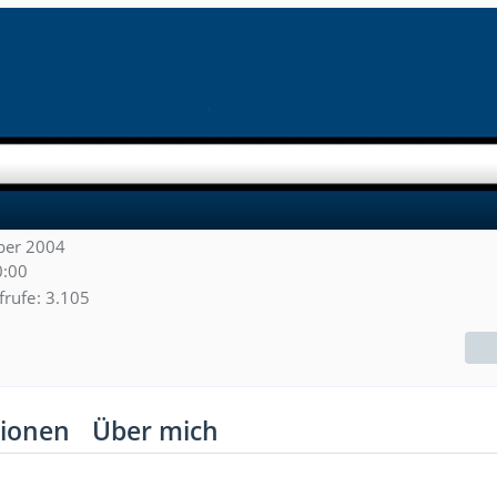
mber 2004
0:00
frufe
3.105
ionen
Über mich