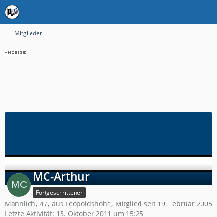
Mitglieder
MC-Arthur
Fortgeschrittener
Männlich
47
aus Leopoldshöhe
Mitglied seit 19. Februar 2005
Letzte Aktivität:
15. Oktober 2011 um 15:25