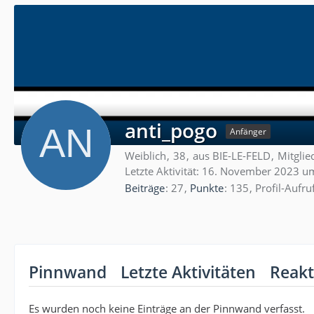
anti_pogo
Anfänger
Weiblich
38
aus BIE-LE-FELD
Mitglie
Letzte Aktivität:
16. November 2023 u
Beiträge
27
Punkte
135
Profil-Aufru
Pinnwand
Letzte Aktivitäten
Reakt
Es wurden noch keine Einträge an der Pinnwand verfasst.