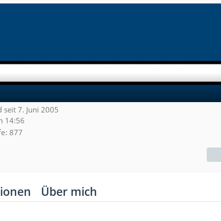
d seit 7. Juni 2005
m 14:56
fe
877
ionen
Über mich