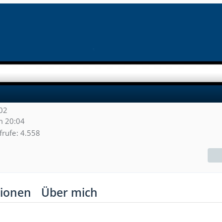
002
m 20:04
frufe
4.558
ionen
Über mich