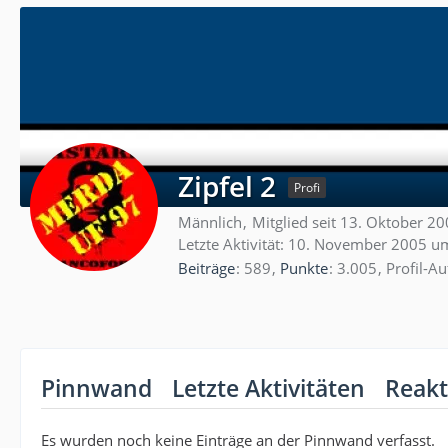
Zipfel 2
Profi
Männlich
Mitglied seit 13. Oktober 2
Letzte Aktivität:
10. November 2005 u
Beiträge
589
Punkte
3.005
Profil-Au
Pinnwand
Letzte Aktivitäten
Reakt
Es wurden noch keine Einträge an der Pinnwand verfasst.