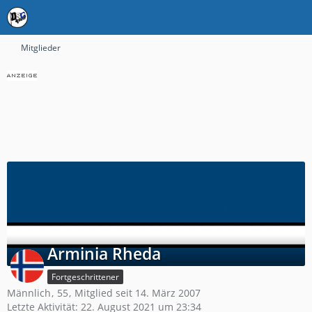
Mitglieder
Arminia Rheda
Fortgeschrittener
Männlich
55
Mitglied seit 14. März 2007
Letzte Aktivität:
22. August 2021 um 23:34