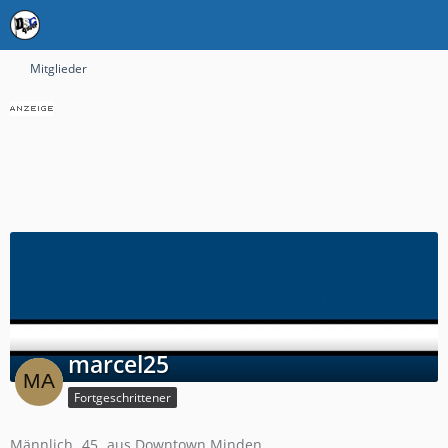
Mitglieder
marcel25
Fortgeschrittener
Männlich
45
aus Downtown Minden