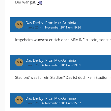
Der war gut.
Das Derby: Prxn Mxr-Arminia
marcel25
4. November 2011 um 19:26
Insgeheim wünscht er sich doch ARMINE zu sein, sonst hä
Das Derby: Prxn Mxr-Arminia
marcel25
4. November 2011 um 19:01
Stadion? was für ein Stadion? Das ist doch kein Stadion.
Das Derby: Prxn Mxr-Arminia
marcel25
4. November 2011 um 15:37