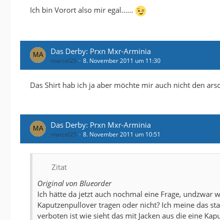
Ich bin Vorort also mir egal......
Das Derby: Prxn Mxr-Arminia
marcel25
8. November 2011 um 11:30
Das Shirt hab ich ja aber möchte mir auch nicht den arsc
Das Derby: Prxn Mxr-Arminia
marcel25
8. November 2011 um 10:51
Zitat
Original von Blueorder
Ich hätte da jetzt auch nochmal eine Frage, undzwar w
Kaputzenpullover tragen oder nicht? Ich meine das st
verboten ist wie sieht das mit Jacken aus die eine Ka