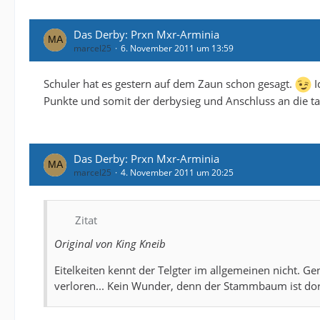
Das Derby: Prxn Mxr-Arminia
marcel25
6. November 2011 um 13:59
Schuler hat es gestern auf dem Zaun schon gesagt.
I
Punkte und somit der derbysieg und Anschluss an die ta
Das Derby: Prxn Mxr-Arminia
marcel25
4. November 2011 um 20:25
Zitat
Original von King Kneib
Eitelkeiten kennt der Telgter im allgemeinen nicht. 
verloren... Kein Wunder, denn der Stammbaum ist dor