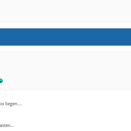
o liegen....
asten...