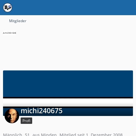
Mitglieder
michi240675
Profi
Männlich
51
aus Minden
Mitglied seit 1. Dezember 2008