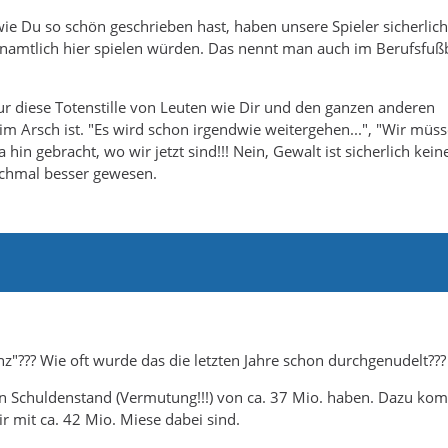
wie Du so schön geschrieben hast, haben unsere Spieler sicherlich
renamtlich hier spielen würden. Das nennt man auch im Berufsfußb
ur diese Totenstille von Leuten wie Dir und den ganzen anderen
im Arsch ist. "Es wird schon irgendwie weitergehen...", "Wir müs
in gebracht, wo wir jetzt sind!!! Nein, Gewalt ist sicherlich kein
nchmal besser gewesen.
z"??? Wie oft wurde das die letzten Jahre schon durchgenudelt???
n Schuldenstand (Vermutung!!!) von ca. 37 Mio. haben. Dazu ko
r mit ca. 42 Mio. Miese dabei sind.