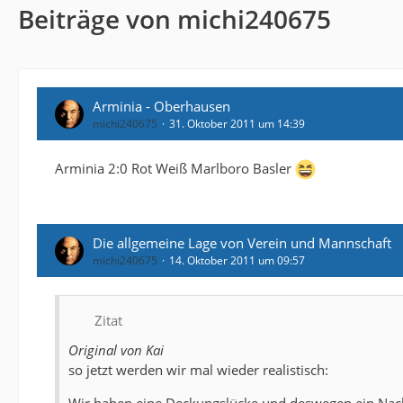
Beiträge von michi240675
Arminia - Oberhausen
michi240675
31. Oktober 2011 um 14:39
Arminia 2:0 Rot Weiß Marlboro Basler
Die allgemeine Lage von Verein und Mannschaft
michi240675
14. Oktober 2011 um 09:57
Zitat
Original von Kai
so jetzt werden wir mal wieder realistisch: