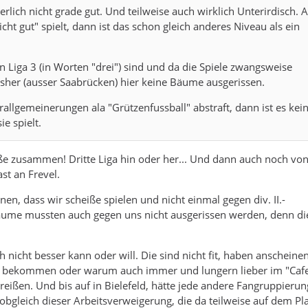
erlich nicht grade gut. Und teilweise auch wirklich Unterirdisch. 
cht gut" spielt, dann ist das schon gleich anderes Niveau als ein
n Liga 3 (in Worten "drei") sind und da die Spiele zwangsweise
sher (ausser Saabrücken) hier keine Bäume ausgerissen.
llgemeinerungen ala "Grützenfussball" abstraft, dann ist es kei
e spielt.
iße zusammen! Dritte Liga hin oder her... Und dann auch noch vo
st an Frevel.
nen, dass wir scheiße spielen und nicht einmal gegen div. II.-
me mussten auch gegen uns nicht ausgerissen werden, denn di
ch nicht besser kann oder will. Die sind nicht fit, haben anscheine
Geld bekommen oder warum auch immer und lungern lieber im "Caf
reißen. Und bis auf in Bielefeld, hätte jede andere Fangruppierun
bgleich dieser Arbeitsverweigerung, die da teilweise auf dem Pla