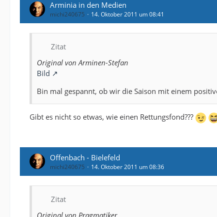
Arminia in den Medien
michi240675
14. Oktober 2011 um 08:41
Zitat
Original von Arminen-Stefan
Bild
Bin mal gespannt, ob wir die Saison mit einem posit
Gibt es nicht so etwas, wie einen Rettungsfond???
Offenbach - Bielefeld
michi240675
14. Oktober 2011 um 08:36
Zitat
Original von Pragmatiker