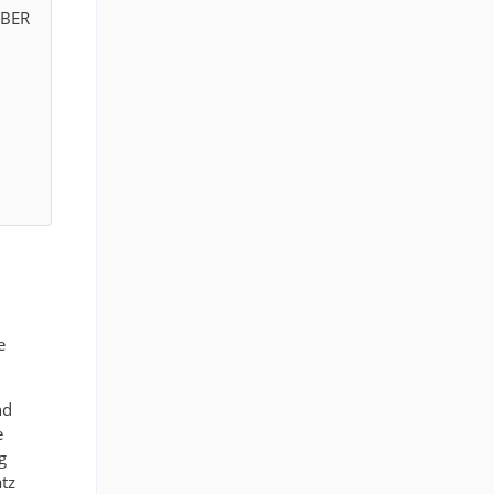
ABER
n
n
e
nd
e
g
tz