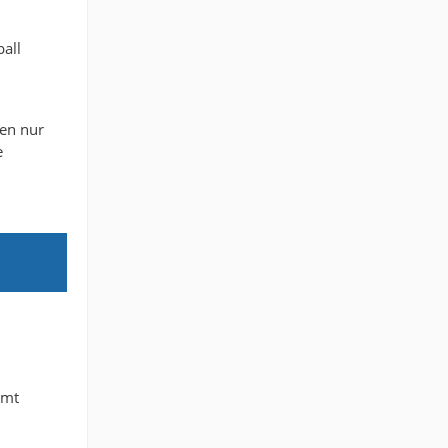
all
sen nur
e
mmt