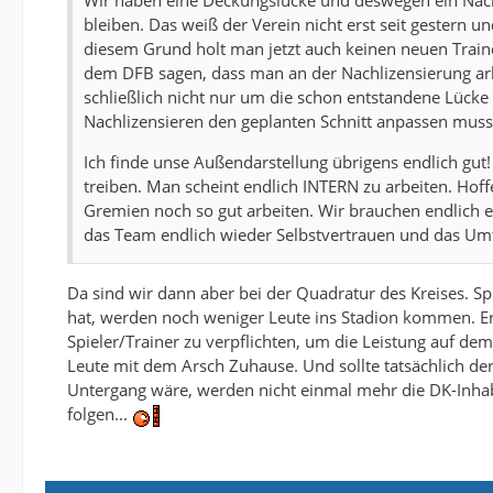
Wir haben eine Deckungslücke und deswegen ein Nach
bleiben. Das weiß der Verein nicht erst seit gestern
diesem Grund holt man jetzt auch keinen neuen Trainer
dem DFB sagen, dass man an der Nachlizensierung arbe
schließlich nicht nur um die schon entstandene Lück
Nachlizensieren den geplanten Schnitt anpassen mus
Ich finde unse Außendarstellung übrigens endlich gut! 
treiben. Man scheint endlich INTERN zu arbeiten. Hof
Gremien noch so gut arbeiten. Wir brauchen endlich 
das Team endlich wieder Selbstvertrauen und das Um
Da sind wir dann aber bei der Quadratur des Kreises. Sp
hat, werden noch weniger Leute ins Stadion kommen. E
Spieler/Trainer zu verpflichten, um die Leistung auf dem 
Leute mit dem Arsch Zuhause. Und sollte tatsächlich de
Untergang wäre, werden nicht einmal mehr die DK-Inhabe
folgen...