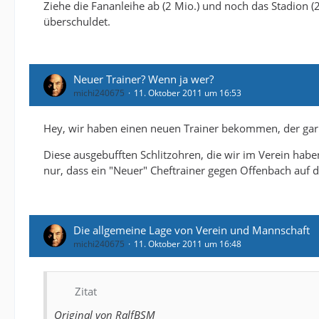
Ziehe die Fananleihe ab (2 Mio.) und noch das Stadion (2
überschuldet.
Neuer Trainer? Wenn ja wer?
michi240675
11. Oktober 2011 um 16:53
Hey, wir haben einen neuen Trainer bekommen, der gar ni
Diese ausgebufften Schlitzohren, die wir im Verein haben
nur, dass ein "Neuer" Cheftrainer gegen Offenbach auf de
Die allgemeine Lage von Verein und Mannschaft
michi240675
11. Oktober 2011 um 16:48
Zitat
Original von RalfBSM