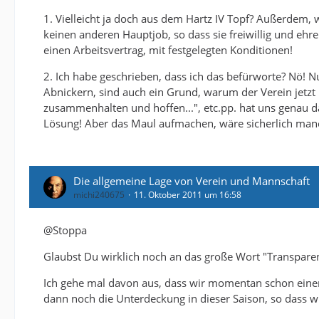
1. Vielleicht ja doch aus dem Hartz IV Topf? Außerdem, 
keinen anderen Hauptjob, so dass sie freiwillig und eh
einen Arbeitsvertrag, mit festgelegten Konditionen!
2. Ich habe geschrieben, dass ich das befürworte? Nö! N
Abnickern, sind auch ein Grund, warum der Verein jetzt 
zusammenhalten und hoffen...", etc.pp. hat uns genau da h
Lösung! Aber das Maul aufmachen, wäre sicherlich ma
Die allgemeine Lage von Verein und Mannschaft
michi240675
11. Oktober 2011 um 16:58
@Stoppa
Glaubst Du wirklich noch an das große Wort "Transparen
Ich gehe mal davon aus, dass wir momentan schon eine
dann noch die Unterdeckung in dieser Saison, so dass wi