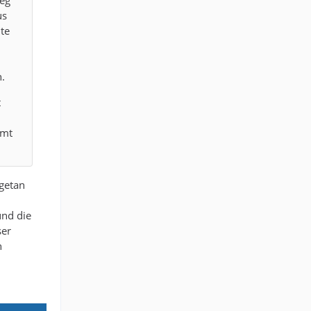
weg
us
te
.
t
mmt
 getan
und die
ser
n