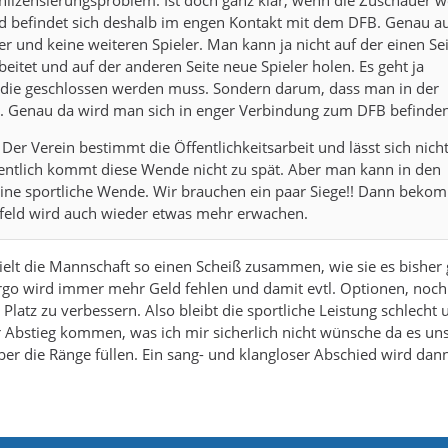
lizensierungsproblem. Ist doch ganz klar, wenn die Zuschauer 
 und befindet sich deshalb im engen Kontakt mit dem DFB. Genau a
 und keine weiteren Spieler. Man kann ja nicht auf der einen Sei
itet und auf der anderen Seite neue Spieler holen. Es geht ja
e die geschlossen werden muss. Sondern darum, dass man in der
s. Genau da wird man sich in enger Verbindung zum DFB befinden
Der Verein bestimmt die Öffentlichkeitsarbeit und lässt sich nich
fentlich kommt diese Wende nicht zu spät. Aber man kann in den
eine sportliche Wende. Wir brauchen ein paar Siege!! Dann beko
feld wird auch wieder etwas mehr erwachen.
ielt die Mannschaft so einen Scheiß zusammen, wie sie es bisher
rgo wird immer mehr Geld fehlen und damit evtl. Optionen, noch
Platz zu verbessern. Also bleibt die sportliche Leistung schlecht 
r Abstieg kommen, was ich mir sicherlich nicht wünsche da es un
r die Ränge füllen. Ein sang- und klangloser Abschied wird dan