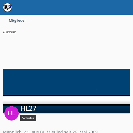
Mitglieder
HL27
Schüler
Männlich
41
aus BI
Mitglied seit 26. Mai 2009