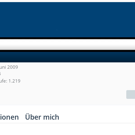
 Juni 2009
4
ufe
1.219
ionen
Über mich