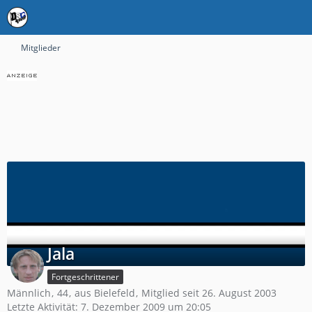
Mitglieder
Jala
Fortgeschrittener
Männlich
44
aus Bielefeld
Mitglied seit 26. August 2003
Letzte Aktivität:
7. Dezember 2009 um 20:05