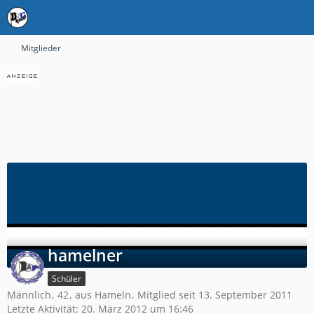
Mitglieder
hamelner
Schüler
Männlich
42
aus Hameln
Mitglied seit 13. September 2011
Letzte Aktivität:
20. März 2012 um 16:46