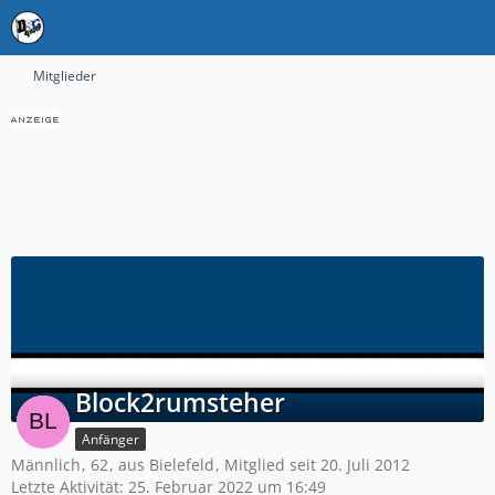
Mitglieder
Block2rumsteher
Anfänger
Männlich
62
aus Bielefeld
Mitglied seit 20. Juli 2012
Letzte Aktivität:
25. Februar 2022 um 16:49