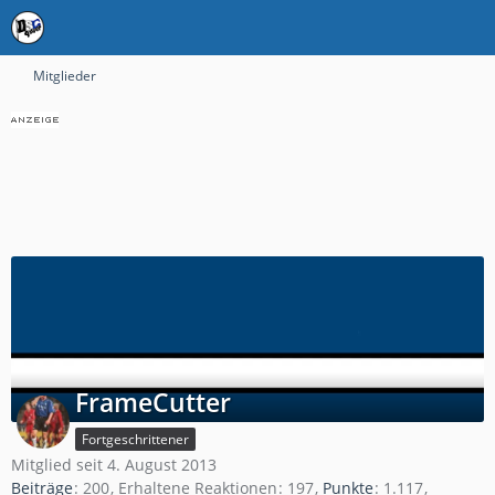
Mitglieder
FrameCutter
Fortgeschrittener
Mitglied seit 4. August 2013
Beiträge
200
Erhaltene Reaktionen
197
Punkte
1.117