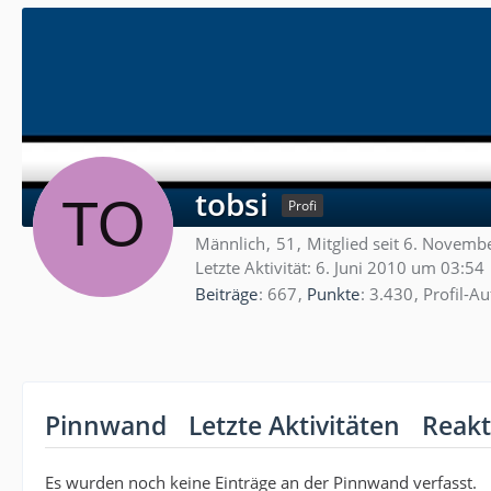
tobsi
Profi
Männlich
51
Mitglied seit 6. Novemb
Letzte Aktivität:
6. Juni 2010 um 03:54
Beiträge
667
Punkte
3.430
Profil-Au
Pinnwand
Letzte Aktivitäten
Reakt
Es wurden noch keine Einträge an der Pinnwand verfasst.