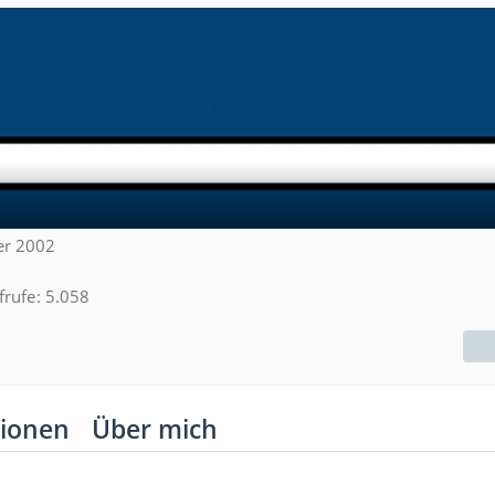
er 2002
frufe
5.058
ionen
Über mich