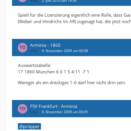
tobsi
2. Juni 2010 um 19:34
Spielt für die Lizenzierung eigentlich eine Rolle, dass
(Weber und Hindrichs im AR) zugesagt hat, die jetzt noch 
Arminia - 1860
tobsi
9. November 2009 um 00:08
Auswärtstabelle:
17 1860 München 6 0 1 5 4:11 -7 1
Weniger als ein dreckiges 1-0 darf hier nicht drin sein.
FSV Frankfurt - Arminia
tobsi
9. November 2009 um 00:05
pröpper