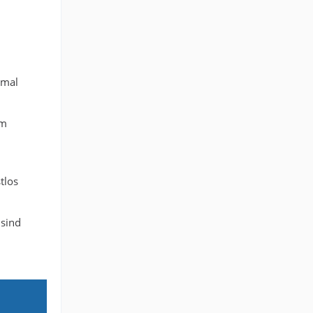
nmal
em
tlos
 sind