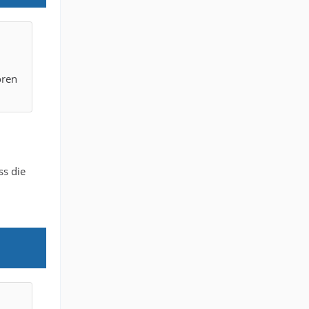
oren
ss die