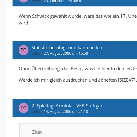
tobsi
23. Juni 2009 um 00:30
Wenn Schwick gewählt würde, wäre das wie ein 17. Unen
wird.
Statistik beruhigt und kann heilen
tobsi
27. August 2006 um 15:58
Ohne Übertreibung: das Beste, was ich hier in den letz
Werde ich mir gleich ausdrucken und abheften [SIZE=7]u
2. Spieltag: Arminia - VFB Stuttgart
tobsi
14. August 2006 um 21:18
Zitat