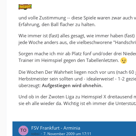
und volle Zustimmung -- diese Spiele waren zwar auch vo
Erfahrung, den Ball flacher zu halten.
Wie immer ist (fast) alles gesagt, wie immer haben (fast)
jede Woche anders aus, die vielbeschworene "Handschrift 
Sorgen mache ich mir ab Platz fünf und/oder drei Nied
Trainer im Heimspiel gegen den Tabellenletzten.
Die Wochen Der Wahrheit liegen noch vor uns (nach 60 g
Herbstmeister sein sollten und - idealerweise! - 1-2 gez
überzeugt:
Aufgestiegen wird ohnehin.
Und ob in der Zwoten Liga zu Heimspiel X dreitausend m
sie eh alle wieder da. Wichtig ist eh immer die Unterstü
FSV Frankfurt - Arminia
tobsi
7. November 2009 um 17:11