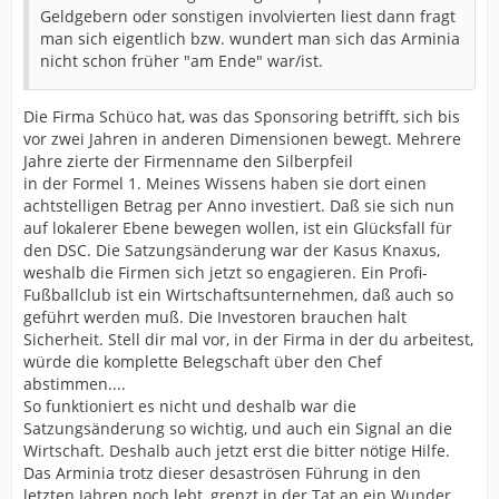
Geldgebern oder sonstigen involvierten liest dann fragt
man sich eigentlich bzw. wundert man sich das Arminia
nicht schon früher "am Ende" war/ist.
Die Firma Schüco hat, was das Sponsoring betrifft, sich bis
vor zwei Jahren in anderen Dimensionen bewegt. Mehrere
Jahre zierte der Firmenname den Silberpfeil
in der Formel 1. Meines Wissens haben sie dort einen
achtstelligen Betrag per Anno investiert. Daß sie sich nun
auf lokalerer Ebene bewegen wollen, ist ein Glücksfall für
den DSC. Die Satzungsänderung war der Kasus Knaxus,
weshalb die Firmen sich jetzt so engagieren. Ein Profi-
Fußballclub ist ein Wirtschaftsunternehmen, daß auch so
geführt werden muß. Die Investoren brauchen halt
Sicherheit. Stell dir mal vor, in der Firma in der du arbeitest,
würde die komplette Belegschaft über den Chef
abstimmen....
So funktioniert es nicht und deshalb war die
Satzungsänderung so wichtig, und auch ein Signal an die
Wirtschaft. Deshalb auch jetzt erst die bitter nötige Hilfe.
Das Arminia trotz dieser desaströsen Führung in den
letzten Jahren noch lebt, grenzt in der Tat an ein Wunder.