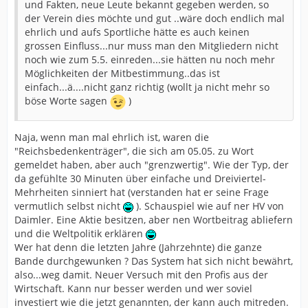
und Fakten, neue Leute bekannt gegeben werden, so
der Verein dies möchte und gut ..wäre doch endlich mal
ehrlich und aufs Sportliche hätte es auch keinen
grossen Einfluss...nur muss man den Mitgliedern nicht
noch wie zum 5.5. einreden...sie hätten nu noch mehr
Möglichkeiten der Mitbestimmung..das ist
einfach...ä....nicht ganz richtig (wollt ja nicht mehr so
böse Worte sagen
)
Naja, wenn man mal ehrlich ist, waren die
"Reichsbedenkenträger", die sich am 05.05. zu Wort
gemeldet haben, aber auch "grenzwertig". Wie der Typ, der
da gefühlte 30 Minuten über einfache und Dreiviertel-
Mehrheiten sinniert hat (verstanden hat er seine Frage
vermutlich selbst nicht
). Schauspiel wie auf ner HV von
Daimler. Eine Aktie besitzen, aber nen Wortbeitrag abliefern
und die Weltpolitik erklären
Wer hat denn die letzten Jahre (Jahrzehnte) die ganze
Bande durchgewunken ? Das System hat sich nicht bewährt,
also...weg damit. Neuer Versuch mit den Profis aus der
Wirtschaft. Kann nur besser werden und wer soviel
investiert wie die jetzt genannten, der kann auch mitreden.