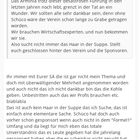
Das Arminia trotz dieser desaströsen Führung in den
letzten Jahren noch lebt, grenzt in der Tat an ein
Wunder. Wir sollten alle sehr dankbar sein, denn ohne
Schüco wäre der Verein schon lange zu Grabe getragen
worden.
Wir brauchen Wirtschaftsexperten, und nun bekommen
wir sie.
Also sucht nicht immer das Haar in der Suppe. Stellt
euch geschlossen hinter den Verein und die Sponsoren.
Ihr immer mit Eurer SÄ die ist gar nicht mein Thema und
doch mit überwältigender Mehrheit angenommen worden
und auch nicht das ich nicht dankbar bin das die Kohle
geben. Unbestritten auch das wir Profis brauchen etc.
blablabla
Das ist auch kein Haar in der Suppe das ich Suche, das ist
einfach eíne elementare Sache. Schüco hat doch auch
vorher schon gesponsort wenn auch nicht in dem "Formel1"
Umfang und da liegt für mich eben das totale
Unverständnis das es Leute gegeben hat die jahrelang
gesponsert haben aber die es scheinbar nicht gejuckt hat