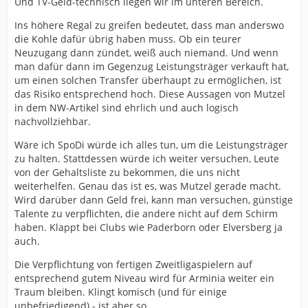
Und TV-Geld-technisch liegen wir im unteren Bereich.
Ins höhere Regal zu greifen bedeutet, dass man anderswo
die Kohle dafür übrig haben muss. Ob ein teurer
Neuzugang dann zündet, weiß auch niemand. Und wenn
man dafür dann im Gegenzug Leistungsträger verkauft hat,
um einen solchen Transfer überhaupt zu ermöglichen, ist
das Risiko entsprechend hoch. Diese Aussagen von Mutzel
in dem NW-Artikel sind ehrlich und auch logisch
nachvollziehbar.
Wäre ich SpoDi würde ich alles tun, um die Leistungsträger
zu halten. Stattdessen würde ich weiter versuchen, Leute
von der Gehaltsliste zu bekommen, die uns nicht
weiterhelfen. Genau das ist es, was Mutzel gerade macht.
Wird darüber dann Geld frei, kann man versuchen, günstige
Talente zu verpflichten, die andere nicht auf dem Schirm
haben. Klappt bei Clubs wie Paderborn oder Elversberg ja
auch.
Die Verpflichtung von fertigen Zweitligaspielern auf
entsprechend gutem Niveau wird für Arminia weiter ein
Traum bleiben. Klingt komisch (und für einige
unbefriedigend) - ist aber so.