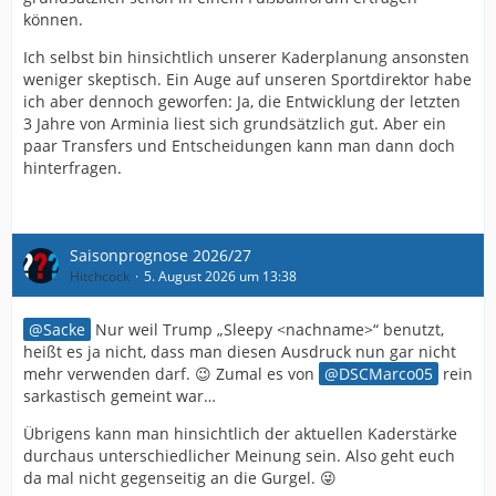
können.
Ich selbst bin hinsichtlich unserer Kaderplanung ansonsten
weniger skeptisch. Ein Auge auf unseren Sportdirektor habe
ich aber dennoch geworfen: Ja, die Entwicklung der letzten
3 Jahre von Arminia liest sich grundsätzlich gut. Aber ein
paar Transfers und Entscheidungen kann man dann doch
hinterfragen.
Saisonprognose 2026/27
Hitchcock
5. August 2026 um 13:38
Sacke
Nur weil Trump „Sleepy <nachname>“ benutzt,
heißt es ja nicht, dass man diesen Ausdruck nun gar nicht
mehr verwenden darf. 😉 Zumal es von
DSCMarco05
rein
sarkastisch gemeint war…
Übrigens kann man hinsichtlich der aktuellen Kaderstärke
durchaus unterschiedlicher Meinung sein. Also geht euch
da mal nicht gegenseitig an die Gurgel. 😜