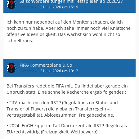
Saisonvorbereitungen mit Testspielen ab 2026/27
Hitchcock
31. Juli 2026 um 15:19
ich kann nur nebenbei auf den Monitor schauen, da ich
noch zu tun habe. Aber ich sehe immer noch viel Kniatsche
offensive Ideenlosigkeit. Das wächst sich wohl nicht so
schnell raus.
FIFA-Kommerzpläne & Co
Hitchcock
31. Juli 2026 um 10:12
Bei Transfers redet die FIFA mit. Da findet aber gerade ein
Unbruch statt. Eine schnelle Recherche ergab folgendes :
•
FIFA macht mit den RSTP (Regulations on Status and
Transfer of Players) die globalen Transferregeln –
Vertragsstabilität, Ablösesummen, Freigabescheine.
•
2024: EuGH kippt im Fall Diarra zentrale RSTP-Regeln als
EU-rechtswidrig (Freizügigkeit, Wettbewerb).