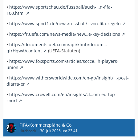
•
https://www.sportschau.de/fussball/auch-…n-fifa-
100.html
•
https://www.sport1.de/news/fussball/…von-fifa-regeln
•
https://fr.uefa.com/news-media/new…e-key-decisions
•
https://documents.uefa.com/api/khub/docum…
qfrHqwA/content
(UEFA-Statuten)
•
https://www.foxsports.com/articles/socce…h-players-
union
•
https://www.withersworldwide.com/en-gb/insight/…-post-
diarra-er
•
https://www.crowell.com/en/insights/cl…om-eu-top-
court
FIFA-Kommerzpläne & Co
Hitchcock
30. Juli 2026 um 23:41