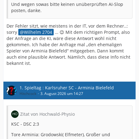
Und wegen sowas bitte keinen unüberprüften AI-Slop
posten, danke.
Der Fehler sitzt, wie meistens in der IT, vor dem Rechner..:
sorry
Wilhelm 2704
… 😉 Mit dem richtigen Prompt, also
der Anfrage an die KI, wäre diese Antwort wohl nicht
gekommen. Ich habe der Anfrage mal „den ehemaligen
Spieler von Arminia Bielefeld“ mitgegeben. Dann kommt
auch eine plausible Antwort. Nämlich, dass diese Info nicht
bekannt ist.
1. Spieltag : Karlsruher SC - Arminia Bielefeld
Hitchcock
3. August 2026 um 14:27
Zitat von Hochwald-Physio
KSC - DSC 2:3
Tore Arminia: Grodowski( Elfmeter), Großer und