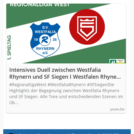
Intensives Duell zwischen Westfalia
Rhynern und SF Siegen I Westfalen Rhynern
vs SF Siegen I RL West
#RegionalligaWest #WestfaliaRhynern #SFSiegenDie
Highlights der Begegnung zwischen Westfalia Rhynern
und SF Siegen. Alle Tore und entscheidenden Szenen im
Üb...
youtu.be