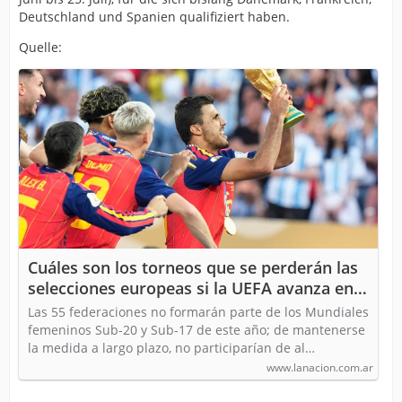
Deutschland und Spanien qualifiziert haben.
Quelle:
Cuáles son los torneos que se perderán las
selecciones europeas si la UEFA avanza en
su boicot a la FIFA
Las 55 federaciones no formarán parte de los Mundiales
femeninos Sub-20 y Sub-17 de este año; de mantenerse
la medida a largo plazo, no participarían de al…
www.lanacion.com.ar