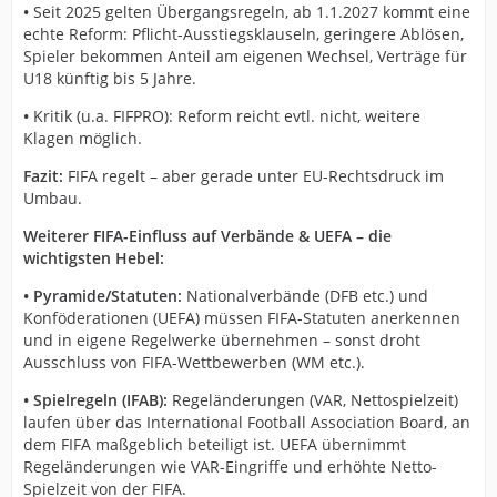
•
Seit 2025 gelten Übergangsregeln, ab 1.1.2027 kommt eine
echte Reform: Pflicht-Ausstiegsklauseln, geringere Ablösen,
Spieler bekommen Anteil am eigenen Wechsel, Verträge für
U18 künftig bis 5 Jahre.
•
Kritik (u.a. FIFPRO): Reform reicht evtl. nicht, weitere
Klagen möglich.
Fazit:
FIFA regelt – aber gerade unter EU-Rechtsdruck im
Umbau.
Weiterer FIFA-Einfluss auf Verbände & UEFA – die
wichtigsten Hebel:
• Pyramide/Statuten:
Nationalverbände (DFB etc.) und
Konföderationen (UEFA) müssen FIFA-Statuten anerkennen
und in eigene Regelwerke übernehmen – sonst droht
Ausschluss von FIFA-Wettbewerben (WM etc.).
• Spielregeln (IFAB):
Regeländerungen (VAR, Nettospielzeit)
laufen über das International Football Association Board, an
dem FIFA maßgeblich beteiligt ist. UEFA übernimmt
Regeländerungen wie VAR-Eingriffe und erhöhte Netto-
Spielzeit von der FIFA.