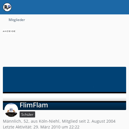
Mitglieder
FlimFlam
Schüler
Männlich
52
aus Köln-Niehl
Mitglied seit 2. August 2004
Letzte Aktivität:
29. März 2010 um 22:22