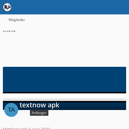
Mitglieder
textnow apk
Anfänger