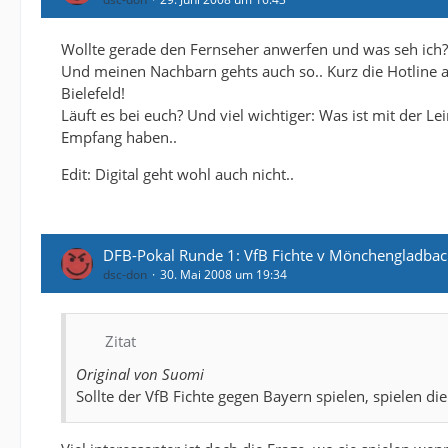
Wollte gerade den Fernseher anwerfen und was seh ich? 
Und meinen Nachbarn gehts auch so.. Kurz die Hotline a
Bielefeld!
Läuft es bei euch? Und viel wichtiger: Was ist mit der L
Empfang haben..
Edit: Digital geht wohl auch nicht..
DFB-Pokal Runde 1: VfB Fichte v Mönchengladba
dsc-don
30. Mai 2008 um 19:34
Zitat
Original von Suomi
Sollte der VfB Fichte gegen Bayern spielen, spielen di