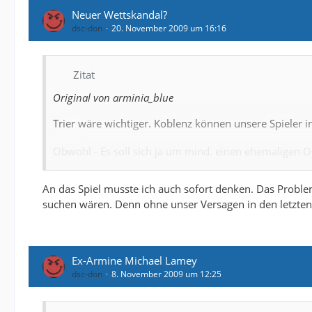
Neuer Wettskandal?
dsc-don
20. November 2009 um 16:16
Zitat
Original von arminia_blue
Trier wäre wichtiger. Koblenz können unsere Spieler i
Obwohl - Es soll sich ja um mind. einen ehemaligen O
Osnabrück - Abgänge:
An das Spiel musste ich auch sofort denken. Das Problem
Gaetano Manno (SC Paderborn) ablösefrei
suchen wären. Denn ohne unser Versagen in den letzte
Nico Frommer (Vereinslos) -
Paul Thomik (Vereinslos) -
Mathias Surmann (Unbekannt) ablösefrei
Thomas Cichon (Vereinslos) -
Ex-Armine Michael Lamey
Stefan Wessels (Vereinslos) -
dsc-don
8. November 2009 um 12:25
Uwe Ehlers (H. Rostock II) ablösefrei
Marcel Schuon (SV Sandhausen) ablösefrei