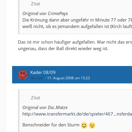
Marvin Braun (Wuppertaler SV) ablösefrei
Zitat
Fiete Sykora (Holstein Kiel) ablösefrei
Original von CrimePays
Tom Geißler (TuS Koblenz) ablösefrei
Die Krönung dann aber ungefähr in Minute 77 oder 78. 
Dominic Peitz (Union Berlin) ablösefrei
weiß nicht, ob es jemandem aufgefallen ist (Kirch läuf
Darlington Omodiagbe (RW Ahlen) ablösefrei
Andreas Schäfer (Karlsruher SC) ablösefrei
Assimiou Touré (Bay. Leverkusen) * -
Das ist mir schon häufiger aufgefallen. War nicht das er
Pierre De Wit (Bay. Leverkusen) * -
ungenau, dass der Ball direkt wieder weg ist.
René Trehkopf (Dynamo Dresden) ablösefrei
Djordjije Cetkovic (Buducnost Podgorica) ablösefrei X
Kader 08/09
dsc-don
11. August 2008 um 13:23
Zitat
Original von Dsc.Matze
http://www.transfermarkt.de/de/spieler/467…nsferda
Benschneider für den Sturm