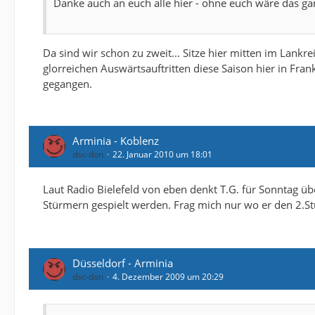
Danke auch an euch alle hier - ohne euch wäre das ga
Da sind wir schon zu zweit... Sitze hier mitten im Lankre
glorreichen Auswärtsauftritten diese Saison hier in Fr
gegangen.
Arminia - Koblenz
dsc-don
22. Januar 2010 um 18:01
Laut Radio Bielefeld von eben denkt T.G. für Sonntag üb
Stürmern gespielt werden. Frag mich nur wo er den 2.S
Düsseldorf - Arminia
dsc-don
4. Dezember 2009 um 20:29