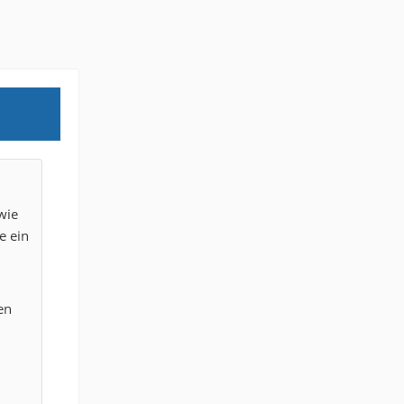
wie
e ein
en