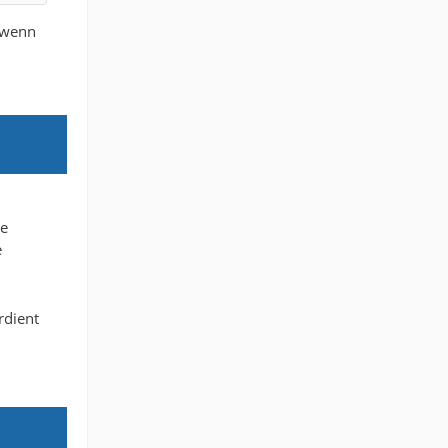
a wenn
2
te
e
rdient