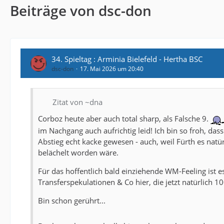
Beiträge von dsc-don
34. Spieltag : Arminia Bielefeld - Hertha BSC
dsc-don
17. Mai 2026 um 20:40
Zitat von ~dna
Corboz heute aber auch total sharp, als Falsche 9.
im Nachgang auch aufrichtig leid! Ich bin so froh, dass
Abstieg echt kacke gewesen - auch, weil Fürth es nat
belächelt worden wäre.
Für das hoffentlich bald einziehende WM-Feeling ist
Transferspekulationen & Co hier, die jetzt natürlich
Bin schon gerührt...