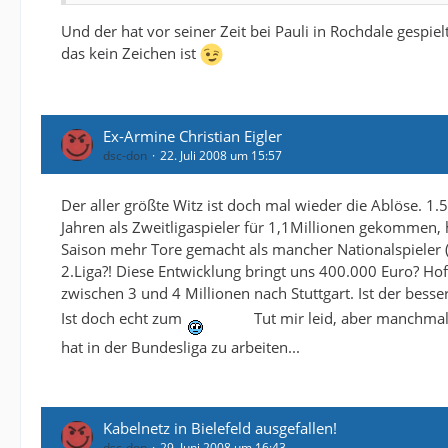
Und der hat vor seiner Zeit bei Pauli in Rochdale gespie
das kein Zeichen ist
Ex-Armine Christian Eigler
dsc-don
22. Juli 2008 um 15:57
Der aller größte Witz ist doch mal wieder die Ablöse. 1.
Jahren als Zweitligaspieler für 1,1Millionen gekommen, 
Saison mehr Tore gemacht als mancher Nationalspieler (P
2.Liga?! Diese Entwicklung bringt uns 400.000 Euro? H
zwischen 3 und 4 Millionen nach Stuttgart. Ist der besser 
Ist doch echt zum
Tut mir leid, aber manchmal
hat in der Bundesliga zu arbeiten...
Kabelnetz in Bielefeld ausgefallen!
dsc-don
29. Juni 2008 um 16:43