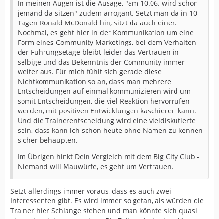
Was aber genausoviele User hier zurecht bemängeln, ist
In meinen Augen ist die Ausage, "am 10.06. wird schon
der
jemand da sitzen" zudem arrogant. Setzt man da in 10
Tanz auf der Klinge in der Kommunikaion, es geht um
Tagen Ronald McDonald hin, sitzt da auch einer.
Erwartungshaltungen und
Nochmal, es geht hier in der Kommunikation um eine
Mitnahme, eben Community Marketing.
Form eines Community Marketings, bei dem Verhalten
der Führungsetage bleibt leider das Vertrauen in
Da isses wieder… Nochmal: es wurde kommuniziert, ein
selbige und das Bekenntnis der Community immer
Trainer
weiter aus. Für mich fühlt sich gerade diese
wird gesucht, das Etat wurde bekanntgegeben, dass
Nichtkommunikation so an, dass man mehrere
einige Spieler evtl noch
Entscheidungen auf einmal kommunizieren wird um
Transfererlöse generieren können und das bis zum
somit Entscheidungen, die viel Reaktion hervorrufen
10.06 jemand als Trainer da
werden, mit positiven Entwicklungen kaschieren kann.
ist. Daran kann er sich messen lassen. Nicht mehr,
Und die Trainerentscheidung wird eine vieldiskutierte
nicht weniger.
sein, dass kann ich schon heute ohne Namen zu kennen
sicher behaupten.
Du sagst, es sei egal, was SA macht, es sei falsch. Vor gut
zwei Wochen habe ich hier noch geschrieben, wie
Im Übrigen hinkt Dein Vergleich mit dem Big City Club -
relevant SA im Aufbau des neuen
Niemand will Mauwürfe, es geht um Vertrauen.
Teams, dass beide GF zu verlieren harter Tobak wäre
(Rauswurf). SA hat viel
Setzt allerdings immer voraus, dass es auch zwei
richtig, viel falsch und vieles unbequem gemacht und
Interessenten gibt. Es wird immer so getan, als würden die
ich halte ihn in der Riege
Trainer hier Schlange stehen und man könnte sich quasi
unserer GF Sport der letzten Jahrzehnte für einen der