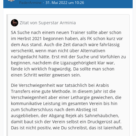
PaderArmine
31. Mai 2022 um 10:26
Ecke, stehe ich (in dem Falle
SA) klar unter Beschuss, weil die Entscheidung nach so
langer Zeit keine
Zitat von Superstar Arminia
nachvollziehbare ist. Niemand wird klatschen, das SA
überhaupt einen Trainer
SA Suche nach einem neuen Trainer sollte aber schon
gefunden hat.
im Herbst 2021 begonnen haben, als FK schon kurz vor
dem Aus stand. Auch die Zeit danach wäre fahrlässig
Erwartungen steigen lassen? Die aber nur aufgrund der
verschenkt, wenn man nicht über Alternativen
eigenen
nachgedacht hätte. Erst mit der Suche und Vorfühlen zu
Ungeduld und Unzufriedenheit gestiegen sind und
beginnen, nachdem die Ligazugehörigkeit klar war,
nicht weil der Verein diese schürt oder suggeriert.
fände ich wirklich fragwürdig. Da sollte man schon
einen Schritt weiter gewesen sein.
Die Verschwiegenheit war tatsächlich bei Arabis
Im Übrigens habe ich nicht gefordert, dass
Transfers eine gute Methode. In diesem Jahr ist die
Wasserstandsmeldungen abgegeben
Verschwiegenheit aber einer Lethargie gewiechen, die
werden. Genausowenig wie man Absagen,
kommunikative Leistung im gesamten Verein bis hin
Gesprächspartner oder sonstige Quellen
zum Schulterschluss nach dem Abstieg ist
kommunizieren muss.
ausgeblieben, der Abgang Rejek als Sahnehäubchen,
Habe ich auch nicht auf dich bezogen. Wenn Du hier
damit baut sich der Verein selbst ein Druckgerüst auf.
liest, aber auf einige andere…
Das ist nicht positiv, wie Du schreibst, das ist laienhaft.