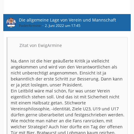
Und zu guter letzt das Thema Verbindlichkeiten in die
Zukunft schreiben. Es gab das klare Versprechen, keine
solchen Dinge mehr zu tun, die das wirtschaftliche
Die allgemeine Lage von Verein und Mannschaft
Gleichgewicht aus den Fugen geraten lassen können.
PaderArmine
2. Juni 2022 um 17:45
Wenn man dann liest, dass zusätzlich zu Wimmer noch
Ramos und/oder Okugawa verkauft werden
sollen/müssen, um Lücken zu schließen, dann finde ich
Zitat von EwigArmine
schon, dass das ein Thema ist, das die Mitgliedschaft
mal hinterfragen und der Präsident oder GF klar
kommentieren sollte.
Na, dann ist die hier geäußerte Kritik ja vielleicht
angekommen und wird von den Verantwortlichen als
Bezüglich der Identität kann ich nur sagen, dass ich zu
nicht unberechtigt angenommen. Einsicht ist ja
100% mitgehen würde, wenn das, was als Phrasen
bekanntlich der erste Schritt zur Besserung. Dann kann
gedroschen wird, auch gelebt wird.
er ja jetzt loslegen, unser Präsident.
Ein Leitbild wäre mal schön, für was unser Verein
Aber gut, der Präsident fängt ja gerade an, sich zu
eigentlich stehen soll. Und das ist mit Sicherheit nicht
äußern, mal sehen, was da noch kommt. Der „Weckruf“
mit einem Halbsatz getan. Stichworte
hier aus dem Forum scheint jedenfalls gelungen.
Vereinsphilosophie, -identität, Ziele U23, U19 und U17
dürfen gerne überarbeitet und festgeschrieben werden.
Wie möchte man näher an die Fans ranrücken, mit
welcher Strategie? Auch hier dürfte ein Tag der offenen
Tür mit Bier, Bratwurst und Lohmann kaum reichen.