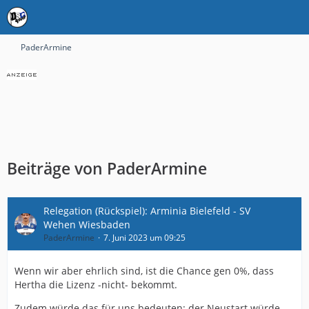
PaderArmine
Beiträge von PaderArmine
Relegation (Rückspiel): Arminia Bielefeld - SV
Wehen Wiesbaden
PaderArmine
7. Juni 2023 um 09:25
Wenn wir aber ehrlich sind, ist die Chance gen 0%, dass
Hertha die Lizenz -nicht- bekommt.
Zudem würde das für uns bedeuten: der Neustart würde