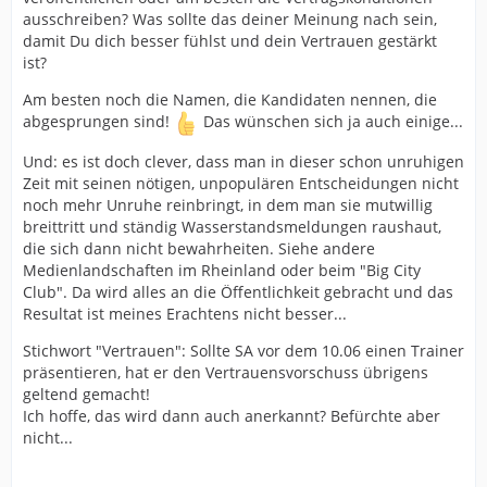
besser...
ausschreiben? Was sollte das deiner Meinung nach sein,
damit Du dich besser fühlst und dein Vertrauen gestärkt
Erstmal vorab..... wo sind die Zeiten in Bielefeld
ist?
unruhig? Ich glaube, ich
habe noch nie einen emotionsloseren oder nennen wir
Am besten noch die Namen, die Kandidaten nennen, die
es mal "sachlichen"
abgesprungen sind!
Das wünschen sich ja auch einige...
Abstieg der Arminia erlebt als diesen, was ich aber auch
gar nicht kritisieren
Und: es ist doch clever, dass man in dieser schon unruhigen
will.
Zeit mit seinen nötigen, unpopulären Entscheidungen nicht
noch mehr Unruhe reinbringt, in dem man sie mutwillig
Wenn ein Verein absteigt, ist dieser immer mit
breittritt und ständig Wasserstandsmeldungen raushaut,
unruhigen
die sich dann nicht bewahrheiten. Siehe andere
Zeiten verbunden. Umso positiver, dass wir dieses gar
Medienlandschaften im Rheinland oder beim "Big City
nicht mitkriegen und
Club". Da wird alles an die Öffentlichkeit gebracht und das
zeigt aus meiner Sicht von guter Arbeit. Hier speziell
Resultat ist meines Erachtens nicht besser...
Sachen, von denen wir gar keine
Einblicke haben. Gerade im Rahmen der Lizenz,
Stichwort "Vertrauen": Sollte SA vor dem 10.06 einen Trainer
Werbepartner, Verträge
präsentieren, hat er den Vertrauensvorschuss übrigens
und Budgetplanung. Was denkst Du?
geltend gemacht!
Ich hoffe, das wird dann auch anerkannt? Befürchte aber
Es gibt aber auch andere Argumente, speziell aus dem
nicht...
Rheinland (Nennen wir den Verein ruhig 1.FC Köln), wo
das Team ganz anders im