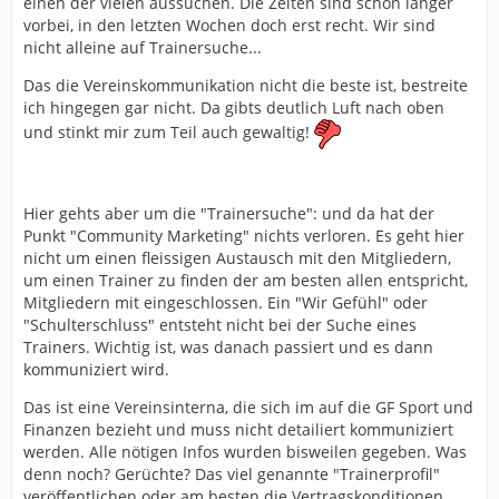
einen der vielen aussuchen. Die Zeiten sind schon länger
wenigen Lichtblicke. Es
vorbei, in den letzten Wochen doch erst recht. Wir sind
geht auch nicht um seine Arbeit oder Entscheidungen,
nicht alleine auf Trainersuche...
sondern um das Vertrauen
eine Erneuerung zu schaffen.
Das die Vereinskommunikation nicht die beste ist, bestreite
ich hingegen gar nicht. Da gibts deutlich Luft nach oben
Um Vertrauen aufzubauen, muss man aber auch einen
gewissen
und stinkt mir zum Teil auch gewaltig!
Vorschuss kriegen. Das fehlt ja vielen mittlerweile
komplett, ist auch völlig in
Ordnung. Er macht ja trotzdem seinen Job.
Für die
Hier gehts aber um die "Trainersuche": und da hat der
einen besser, die
Punkt "Community Marketing" nichts verloren. Es geht hier
anderen einen schlechteren. Es könnte auch anderes
nicht um einen fleissigen Austausch mit den Mitgliedern,
laufen.
um einen Trainer zu finden der am besten allen entspricht,
Mitgliedern mit eingeschlossen. Ein "Wir Gefühl" oder
Zitat von Dir: Und: es ist doch clever, dass man in dieser
"Schulterschluss" entsteht nicht bei der Suche eines
schon unruhigen Zeit
Trainers. Wichtig ist, was danach passiert und es dann
mit seinen nötigen, unpopulären Entscheidungen nicht
kommuniziert wird.
noch mehr Unruhe reinbringt, in dem man sie mutwillig
breittritt und ständig Wasserstandsmeldungen
Das ist eine Vereinsinterna, die sich im auf die GF Sport und
raushaut, die sich dann nicht bewahrheiten. Siehe
Finanzen bezieht und muss nicht detailiert kommuniziert
andere Medienlandschaften im Rheinland oder beim
werden. Alle nötigen Infos wurden bisweilen gegeben. Was
"Big City Club". Da wird alles an die Öffentlichkeit
denn noch? Gerüchte? Das viel genannte "Trainerprofil"
gebracht und das Resultat ist meines Erachtens nicht
veröffentlichen oder am besten die Vertragskonditionen