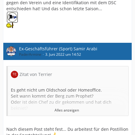
gegen den Verein und eine Identifikation mit dem DSC
entschieden hat! Und das schon letzte Saison...
Ex-Geschäftsführer (Sport) Samir Arabi
PaderArmine
3. Juni 2022 um 14:52
Zitat von Terrier
Es geht nicht um Oldschool oder Homeoffice.
Seit wann kommt der Berg zum Prophet?
Oder ist dein Chef zu dir gekommen und hat dich
bekniet?
Alles anzeigen
Woher habt Ihr denn die Mär, dass Arabi durch die
Gegend reist nur für ein Gespräch mit einen
Unbekannten Trainer aus irgendwelchen unteren Ligen?
Nach diesem Post steht fest... Du arbeitest für den Postillion
Das glaube ich doch nie und nimmer und kostet ja nun