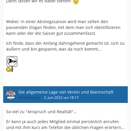
Dann lassen wir es dabei stehen!
aber nicht die von mir hinterfragten. Vielleicht habe ich
mich aber auch einfach unklar ausgedrückt. Dass wir
uns gesellschaftlich engagieren, offen und bunt sind,
habe ich durchaus mitbekommen und steht für mich
Wobei: in einer Abstiegssaison wird man selten den
gar nicht zur Diskussion.
passenden Slogan finden, mit dem man sich identifizieren
kann oder der die Saison gut zusammenfasst.
Wenn man mit Eigenschaften wie „stur, hartnäckig,
kämpferisch“ oder „Bock auf Fußball“ wirbt, dann finde
Ich finde, dass der Anfang dahingehend gemacht ist, sich zu
ich passt das in keinster Weise zur abgelaufenen
äußern und bin gespannt, was da noch kommt...
Saison.
Wenn man sich erneut gegen eine U23 entscheidet und
stattdessen lieber ein Multifunktionsgebäude in
unbekannter Größenordnung errichten lassen will,
obwohl man jetzt nach langer Zeit mal wieder die
Möglichkeit für einen stabilen Unterbau hätte, dann
fühlt sich das für mich falsch an. Mehr als ein „wir
Die allgemeine Lage von Verein und Mannschaft
haben es abgewogen und sind zu dem Schluss
PaderArmine
2. Juni 2022 um 18:17
gekommen, dass wir es uns nicht leisten können“ habe
ich dazu noch nicht gehört. Wenn ich etwas nicht
So viel zu "Anspruch und Realität"...
mitbekommen habe, auch zu der monetären
Größenordnung der Baumaßnahmen am
Er kann ja auch jedes Mitglied einmal persönlich anrufen
Trainingsgelände, dann erleuchte mich bitte.
und mit ihm kurz am Telefon die üblichen Fragen erörtern...