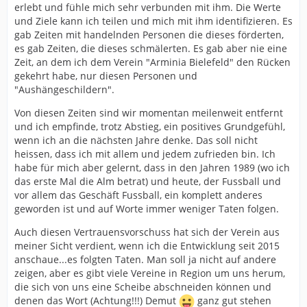
erlebt und fühle mich sehr verbunden mit ihm. Die Werte
und Ziele kann ich teilen und mich mit ihm identifizieren. Es
gab Zeiten mit handelnden Personen die dieses förderten,
es gab Zeiten, die dieses schmälerten. Es gab aber nie eine
Zeit, an dem ich dem Verein "Arminia Bielefeld" den Rücken
gekehrt habe, nur diesen Personen und
"Aushängeschildern".
Von diesen Zeiten sind wir momentan meilenweit entfernt
und ich empfinde, trotz Abstieg, ein positives Grundgefühl,
wenn ich an die nächsten Jahre denke. Das soll nicht
heissen, dass ich mit allem und jedem zufrieden bin. Ich
habe für mich aber gelernt, dass in den Jahren 1989 (wo ich
das erste Mal die Alm betrat) und heute, der Fussball und
vor allem das Geschäft Fussball, ein komplett anderes
geworden ist und auf Worte immer weniger Taten folgen.
Auch diesen Vertrauensvorschuss hat sich der Verein aus
meiner Sicht verdient, wenn ich die Entwicklung seit 2015
anschaue...es folgten Taten. Man soll ja nicht auf andere
zeigen, aber es gibt viele Vereine in Region um uns herum,
die sich von uns eine Scheibe abschneiden können und
denen das Wort (Achtung!!!) Demut
ganz gut stehen