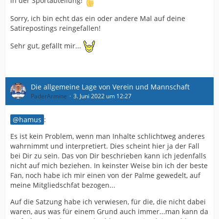
in der Sportabteilung!
nicht nur Geld, sondern auch viel Zeit.
Ja, Arabi sucht nach einem Trainer, aber doch von zu
Sorry, ich bin echt das ein oder andere Mal auf deine
Hause aus und wenn dann ein Trainer Interesse zeigt,
Satirepostings reingefallen!
dann tanzt der hier an.
Trainer, die kein Interesse zeigen, braucht man auch
Sehr gut, gefällt mir...
nicht aufzusuchen.
Wenn Arabi im Ausland war oder ist, dann doch um
noch schnell Urlaub zu machen bevor die Saison wieder
Die allgemeine Lage von Verein und Mannschaft
losgeht.
PaderArmine
3. Juni 2022 um 12:27
Vom Handy aus suchen und einige Termin klar machen,
kann man als Sportdirektor auch im Urlaub.
hamus
:
Es ist kein Problem, wenn man Inhalte schlichtweg anderes
wahrnimmt und interpretiert. Dies scheint hier ja der Fall
bei Dir zu sein. Das von Dir beschrieben kann ich jedenfalls
nicht auf mich beziehen. In keinster Weise bin ich der beste
Fan, noch habe ich mir einen von der Palme gewedelt, auf
meine Mitgliedschfat bezogen...
Auf die Satzung habe ich verwiesen, für die, die nicht dabei
waren, aus was für einem Grund auch immer...man kann da