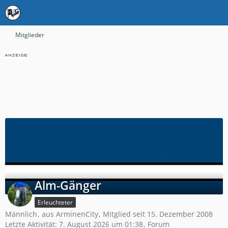
Mitglieder
Alm-Gänger
Erleuchteter
Männlich
aus ArminenCity
Mitglied seit 15. Dezember 2008
Letzte Aktivität:
7. August 2026 um 01:38
Forum