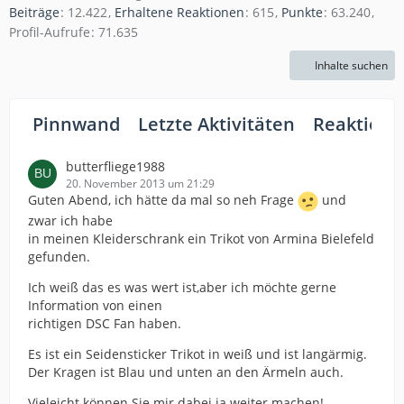
Beiträge
12.422
Erhaltene Reaktionen
615
Punkte
63.240
Profil-Aufrufe
71.635
Inhalte suchen
Pinnwand
Letzte Aktivitäten
Reaktione
butterfliege1988
20. November 2013 um 21:29
Guten Abend, ich hätte da mal so neh Frage
und
zwar ich habe
in meinen Kleiderschrank ein Trikot von Armina Bielefeld
gefunden.
Ich weiß das es was wert ist,aber ich möchte gerne
Information von einen
richtigen DSC Fan haben.
Es ist ein Seidensticker Trikot in weiß und ist langärmig.
Der Kragen ist Blau und unten an den Ärmeln auch.
Vieleicht können Sie mir dabei ja weiter machen!