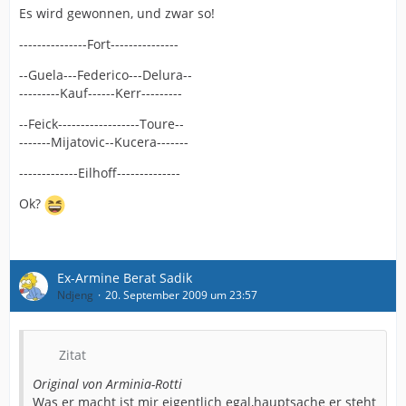
Es wird gewonnen, und zwar so!
---------------Fort---------------
--Guela---Federico---Delura--
---------Kauf------Kerr---------
--Feick------------------Toure--
-------Mijatovic--Kucera-------
-------------Eilhoff--------------
Ok?
Ex-Armine Berat Sadik
Ndjeng
20. September 2009 um 23:57
Zitat
Original von Arminia-Rotti
Was er macht ist mir eigentlich egal,hauptsache er steht