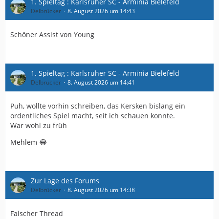
1. Spieltag : Karlsruher SC - Arminia Bielefeld
Delbrücker
8. August 2026 um 14:43
Schöner Assist von Young
1. Spieltag : Karlsruher SC - Arminia Bielefeld
Delbrücker
8. August 2026 um 14:41
Puh, wollte vorhin schreiben, das Kersken bislang ein
ordentliches Spiel macht, seit ich schauen konnte.
War wohl zu früh
Mehlem 😂
Zur Lage des Forums
Delbrücker
8. August 2026 um 14:38
Falscher Thread