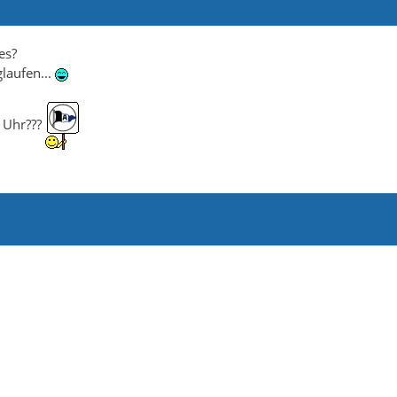
es?
laufen...
l Uhr???