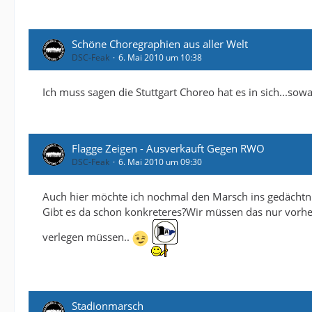
Schöne Choregraphien aus aller Welt
DSC-Feak
6. Mai 2010 um 10:38
Ich muss sagen die Stuttgart Choreo hat es in sich...sow
Flagge Zeigen - Ausverkauft Gegen RWO
DSC-Feak
6. Mai 2010 um 09:30
Auch hier möchte ich nochmal den Marsch ins gedächtni
Gibt es da schon konkreteres?Wir müssen das nur vorher
verlegen müssen..
Stadionmarsch