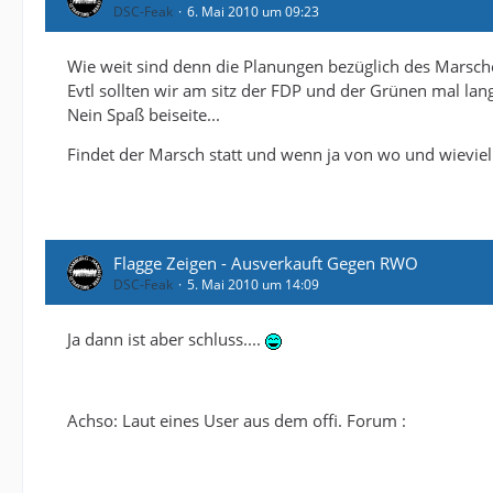
DSC-Feak
6. Mai 2010 um 09:23
Wie weit sind denn die Planungen bezüglich des Marsch
Evtl sollten wir am sitz der FDP und der Grünen mal lang
Nein Spaß beiseite...
Findet der Marsch statt und wenn ja von wo und wievie
Flagge Zeigen - Ausverkauft Gegen RWO
DSC-Feak
5. Mai 2010 um 14:09
Ja dann ist aber schluss....
Achso: Laut eines User aus dem offi. Forum :