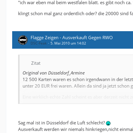
"ich war eben mal beim westfalen blatt. es gibt noch ca. 
klingt schon mal ganz ordentlich oder? die 20000 sind fa
Flagge Zeigen - Ausverkauft Gegen RWO
DSC-Feak
5. Mai 2010 um 14:02
Zitat
Original von Düsseldorf_Armine
12 500 Karten waren es schon irgendwann in der letzt
unter 20 EUR frei waren. Allein da sind ja jetzt schon 
Eine wirklich echte Zahl scheint es aber derzeit nicht 
kauft, mal in der Geschäftsstelle nachhorchen. Eine ak
Sicher scheint auf jeden Fall, dass es noch in jeder K
folgenden Dialog an den VVK-Stellen hören:
Sag mal ist in Düsseldorf die Luft schlecht?
Ausverkauft werden wir niemals hinkriegen,nicht einma
"Ich möchte gerne einmal Süd"