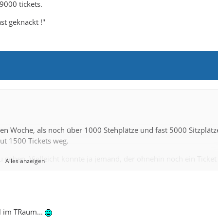
9000 tickets.
st geknackt !"
en Woche, als noch über 1000 Stehplätze und fast 5000 Sitzplätz
gut 1500 Tickets weg.
zu geben. Vielleicht könnte ja jemand, der ohnehin noch ein Ticket
Alles anzeigen
tuelle Zahl wäre da auf jeden Fall mal interessant.
ategorie Karten gibt und das muss sich dringend ändern. Ich möcht
l im TRaum...