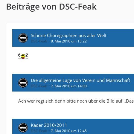
Beiträge von DSC-Feak
Schöne Choregraphien aus aller Welt
DSC-Feak
8. Mai 2010 um 13:22
Die allgemeine Lage von Verein und Mannschaft
DSC-Feak
7. Mai 2010 um 14:00
Ach wer regt sich denn bitte noch über die Bild auf...Das
Kader 2010/2011
DSC-Feak
7. Mai 2010 um 12:45