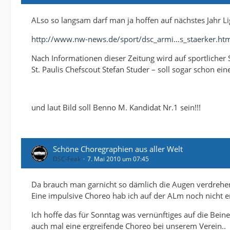
ALso so langsam darf man ja hoffen auf nächstes Jahr Li
http://www.nw-news.de/sport/dsc_armi…s_staerker.ht
Nach Informationen dieser Zeitung wird auf sportlicher 
St. Paulis Chefscout Stefan Studer – soll sogar schon ein
und laut Bild soll Benno M. Kandidat Nr.1 sein!!!
Schöne Choregraphien aus aller Welt
DSC-Feak
7. Mai 2010 um 07:45
Da brauch man garnicht so dämlich die Augen verdrehe
Eine impulsive Choreo hab ich auf der ALm noch nicht er
Ich hoffe das für Sonntag was vernünftiges auf die Beine g
auch mal eine ergreifende Choreo bei unserem Verein..