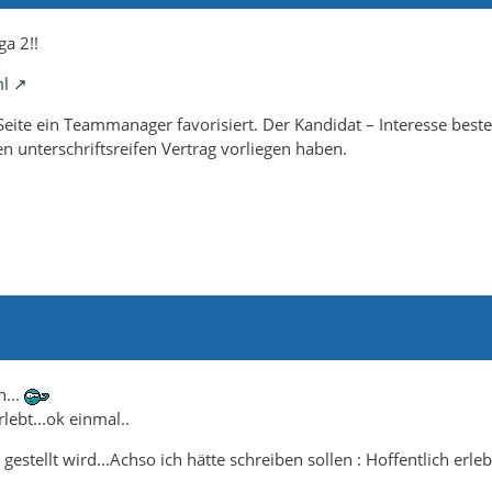
ga 2!!
ml
Seite ein Teammanager favorisiert. Der Kandidat – Interesse best
en unterschriftsreifen Vertrag vorliegen haben.
n...
lebt...ok einmal..
estellt wird...Achso ich hätte schreiben sollen : Hoffentlich erleb