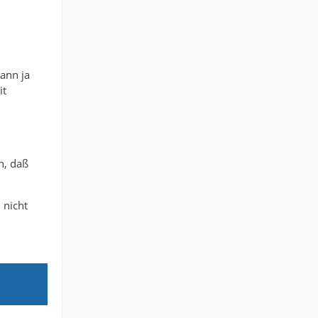
kann ja
it
n, daß
 nicht