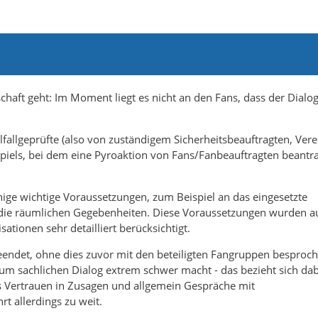
haft geht: Im Moment liegt es nicht an den Fans, dass der Dialog
lfallgeprüfte (also von zuständigem Sicherheitsbeauftragten, Vere
Spiels, bei dem eine Pyroaktion von Fans/Fanbeauftragten beantr
nige wichtige Voraussetzungen, zum Beispiel an das eingesetzte
d die räumlichen Gegebenheiten. Diese Voraussetzungen wurden a
tionen sehr detailliert berücksichtigt.
beendet, ohne dies zuvor mit den beteiligten Fangruppen besproc
um sachlichen Dialog extrem schwer macht - das bezieht sich dab
as Vertrauen in Zusagen und allgemein Gespräche mit
t allerdings zu weit.