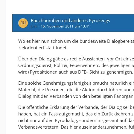
Rauchbomben und anderes Pyrozeugs
Just
16. November 2011 um 13:41
Wo es hier nun schon um die bundesweite Dialogbereitsc
zielorientiert stattfindet.
Über den Dialog gäbe es reelle Aussichten, vor Ort einze
Ordnungsdienst, Polizei, Feuerwehr etc. des jeweiligen 
wird) Pyroaktionen auch aus DFB- Sicht zu genehmigen.
Eine solche Genehmigungsfähigkeit braucht natürlich ei
Material, die Personen, die die Aktion durchführen un
Dialog mit den Verbänden von den beteiligten Fanorganisa
Die öffentliche Erklärung der Verbände, der Dialog sei 
haben, hat ein Fass aufgemacht, das ein Zurückkehren z
nicht nur auf den Pyrodialog, sondern insgesamt auf d
Verbandsvertretern. Das hier auseinanderzunehmen, führ