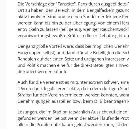
Die Vorschläge der "Fanseite", Fans durch ausgebildete
Ort zu haben, den Bereich, in dem Bengalfackeln gezünde
aktiv involviert sind und je einen Sandeimer für jede Pe
werden kann bis hin zu der Überlegung, von einem Herst
entwickeln zu lassen (hell genug, weniger Rauchentwickl
verantwortungsbewußte Kräfte in dieser Debatte gibt un
Der ganz große Vorteil wäre, dass bei möglichen Gene
Fangruppen selbst) und damit für alle Beteiligten die S
Randalen auf der einen Seite und ureigenen Interessen 
und Politik machen eine für die direkt Beteiligten sinnvo
diskutiert werden könnte.
Auch für die Vereine ist es mitunter extrem schwer, ein
"Pyrotechnik legalisieren" aktiv, da in dem dortigen St
Strafen für den Verein vermieden werden könnten, wenn
Genehmigungen ausstellen bzw. beim DFB beantragen 
Lösungen, die im Stadion tatsächlich Aussicht auf eine
gefunden werden. Selbst wenn der aktuell laufende Prot
allein die Problematik kaum gelöst werden kann, ist der