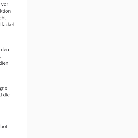
 vor
Aktion
cht
lfackel
 den
,
dien
agne
d die
rbot