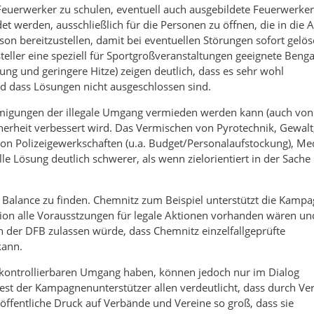
 Feuerwerker zu schulen, eventuell auch ausgebildete Feuerwerker
t werden, ausschließlich für die Personen zu öffnen, die in die 
rson bereitzustellen, damit bei eventuellen Störungen sofort gelös
eller eine speziell für Sportgroßveranstaltungen geeignete Benga
ung und geringere Hitze) zeigen deutlich, dass es sehr wohl
d dass Lösungen nicht ausgeschlossen sind.
hmigungen der illegale Umgang vermieden werden kann (auch von
icherheit verbessert wird. Das Vermischen von Pyrotechnik, Gewalt
von Polizeigewerkschaften (u.a. Budget/Personalaufstockung), Me
lle Lösung deutlich schwerer, als wenn zielorientiert in der Sache
e Balance zu finden. Chemnitz zum Beispiel unterstützt die Kamp
adion alle Vorausstzungen für legale Aktionen vorhanden wären un
 der DFB zulassen würde, dass Chemnitz einzelfallgeprüfte
kann.
n kontrollierbaren Umgang haben, können jedoch nur im Dialog
est der Kampagnenunterstützer allen verdeutlicht, dass durch Ve
 öffentliche Druck auf Verbände und Vereine so groß, dass sie