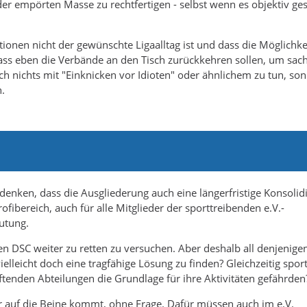
der empörten Masse zu rechtfertigen - selbst wenn es objektiv ge
tionen nicht der gewünschte Ligaalltag ist und dass die Möglichke
dass eben die Verbände an den Tisch zurückkehren sollen, um sach
h nichts mit "Einknicken vor Idioten" oder ähnlichem zu tun, so
.
denken, dass die Ausgliederung auch eine längerfristige Konsolid
ofibereich, auch für alle Mitglieder der sporttreibenden e.V.-
eutung.
en DSC weiter zu retten zu versuchen. Aber deshalb all denjenigen
lleicht doch eine tragfähige Lösung zu finden? Gleichzeitig sport
ftenden Abteilungen die Grundlage für ihre Aktivitäten gefährden
er auf die Beine kommt, ohne Frage. Dafür müssen auch im e.V.