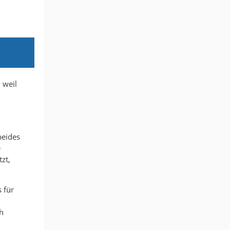
 weil
beides
e
zt,
 für
h