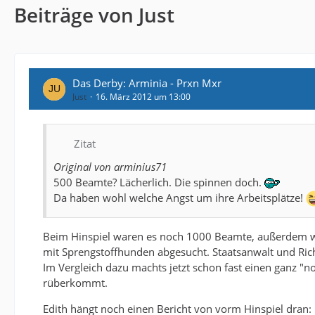
Beiträge von Just
Das Derby: Arminia - Prxn Mxr
Just
16. März 2012 um 13:00
Zitat
Original von arminius71
500 Beamte? Lächerlich. Die spinnen doch.
Da haben wohl welche Angst um ihre Arbeitsplätze!
Beim Hinspiel waren es noch 1000 Beamte, außerdem w
mit Sprengstoffhunden abgesucht. Staatsanwalt und Ric
Im Vergleich dazu machts jetzt schon fast einen ganz 
rüberkommt.
Edith hängt noch einen Bericht von vorm Hinspiel dran: