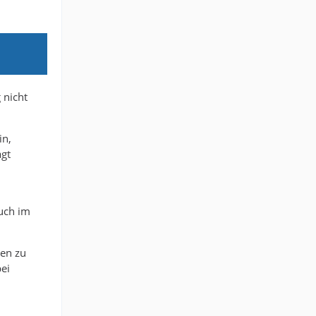
 nicht
in,
agt
uch im
hen zu
ei