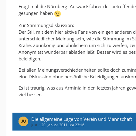
Fragt mal die Nürnberg- Auswärtsfahrer der betreffend
gesungen haben
Zur Stimmungsdiskussion:
Der Stil, mit dem hier aktive Fans von einigen anderen d
unterschiedlicher Meinung sein, wie die Stimmung im Sta
Krähe, Zaunkönig und ähnlichem um sich zu werfen, zeug
Anonymität wunderbar abladen läßt. Besser wird es bes
beleidigen.
Bei allen Meinungsverschiedenheiten sollte doch zumind
eine Diskussion ohne persönliche Beleidigungen ausk
Es ist traurig, was aus Arminia in den letzten Jahren ge
viel besser.
Die allgemeine Lage von Verein und Mannschaft
Just
20. Januar 2011 um 23:16