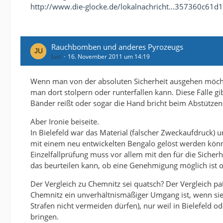
http://www.die-glocke.de/lokalnachricht…357360c61d1
Rauchbomben und anderes Pyrozeugs
Just
16. November 2011 um 14:19
Wenn man von der absoluten Sicherheit ausgehen möchte
man dort stolpern oder runterfallen kann. Diese Fälle 
Bänder reißt oder sogar die Hand bricht beim Abstützen
Aber Ironie beiseite.
In Bielefeld war das Material (falscher Zweckaufdruck)
mit einem neu entwickelten Bengalo gelöst werden könnte.
Einzelfallprüfung muss vor allem mit den für die Sicherh
das beurteilen kann, ob eine Genehmigung möglich ist o
Der Vergleich zu Chemnitz sei quatsch? Der Vergleich pa
Chemnitz ein unverhältnismäßiger Umgang ist, wenn sie
Strafen nicht vermeiden dürfen), nur weil in Bielefeld 
bringen.