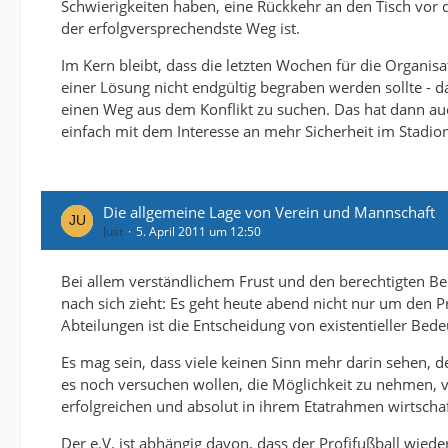
Schwierigkeiten haben, eine Rückkehr an den Tisch vor 
der erfolgversprechendste Weg ist.
Im Kern bleibt, dass die letzten Wochen für die Organisa
einer Lösung nicht endgültig begraben werden sollte - 
einen Weg aus dem Konflikt zu suchen. Das hat dann auc
einfach mit dem Interesse an mehr Sicherheit im Stadion
Die allgemeine Lage von Verein und Mannschaft
Just
5. April 2011 um 12:50
Bei allem verständlichem Frust und den berechtigten Be
nach sich zieht: Es geht heute abend nicht nur um den Pr
Abteilungen ist die Entscheidung von existentieller Bed
Es mag sein, dass viele keinen Sinn mehr darin sehen, d
es noch versuchen wollen, die Möglichkeit zu nehmen, vie
erfolgreichen und absolut in ihrem Etatrahmen wirtscha
Der e.V. ist abhängig davon, dass der Profifußball wied