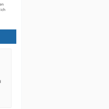
ben
 ich
d