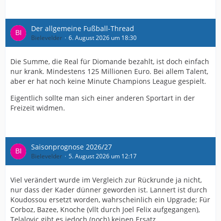
Der allgemeine Fußball-Thread
Bielevelder
6. August 2026 um 18:30
Die Summe, die Real für Diomande bezahlt, ist doch einfach
nur krank. Mindestens 125 Millionen Euro. Bei allem Talent,
aber er hat noch keine Minute Champions League gespielt.
Eigentlich sollte man sich einer anderen Sportart in der
Freizeit widmen.
Saisonprognose 2026/27
Bielevelder
5. August 2026 um 12:17
Viel verändert wurde im Vergleich zur Rückrunde ja nicht,
nur dass der Kader dünner geworden ist. Lannert ist durch
Koudossou ersetzt worden, wahrscheinlich ein Upgrade; Für
Corboz, Bazee, Knoche (vllt durch Joel Felix aufgegangen),
Telalovic gibt es jedoch (noch) keinen Ersatz.