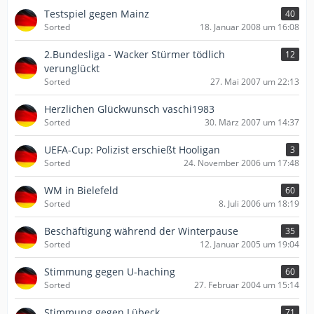
Testspiel gegen Mainz
40
Sorted
18. Januar 2008 um 16:08
2.Bundesliga - Wacker Stürmer tödlich
12
verunglückt
Sorted
27. Mai 2007 um 22:13
Herzlichen Glückwunsch vaschi1983
Sorted
30. März 2007 um 14:37
UEFA-Cup: Polizist erschießt Hooligan
3
Sorted
24. November 2006 um 17:48
WM in Bielefeld
60
Sorted
8. Juli 2006 um 18:19
Beschäftigung während der Winterpause
35
Sorted
12. Januar 2005 um 19:04
Stimmung gegen U-haching
60
Sorted
27. Februar 2004 um 15:14
Stimmung gegen Lübeck
71