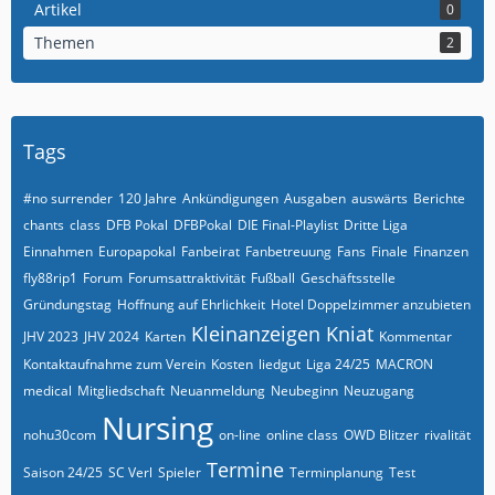
Artikel
0
Themen
2
Tags
#no surrender
120 Jahre
Ankündigungen
Ausgaben
auswärts
Berichte
chants
class
DFB Pokal
DFBPokal
DIE Final-Playlist
Dritte Liga
Einnahmen
Europapokal
Fanbeirat
Fanbetreuung
Fans
Finale
Finanzen
fly88rip1
Forum
Forumsattraktivität
Fußball
Geschäftsstelle
Gründungstag
Hoffnung auf Ehrlichkeit
Hotel Doppelzimmer anzubieten
Kleinanzeigen
Kniat
JHV 2023
JHV 2024
Karten
Kommentar
Kontaktaufnahme zum Verein
Kosten
liedgut
Liga 24/25
MACRON
medical
Mitgliedschaft
Neuanmeldung
Neubeginn
Neuzugang
Nursing
nohu30com
on-line
online class
OWD Blitzer
rivalität
Termine
Saison 24/25
SC Verl
Spieler
Terminplanung
Test