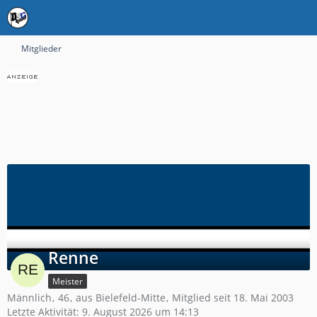
Mitglieder
Renne
Meister
Männlich
46
aus Bielefeld-Mitte
Mitglied seit 18. Mai 2003
Letzte Aktivität:
9. August 2026 um 14:13