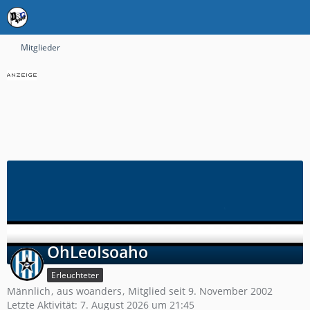
Mitglieder
OhLeoIsoaho
Erleuchteter
Männlich
aus woanders
Mitglied seit 9. November 2002
Letzte Aktivität:
7. August 2026 um 21:45