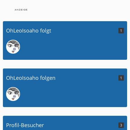
OhLeoIsoaho folgt
1
OhLeoIsoaho folgen
1
Profil-Besucher
3