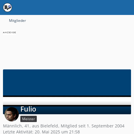
Mitglieder
Fulio
Meister
Männlich
41
aus Bielefeld
Mitglied seit 1. September 2004
Letzte Aktivität:
20. Mai 2025 um 21:58