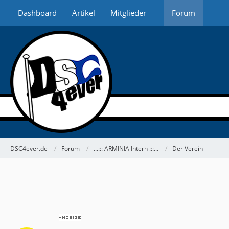
Dashboard
Artikel
Mitglieder
Forum
DSC4ever.de
Forum
...::: ARMINIA Intern :::...
Der Verein