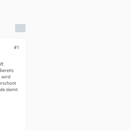
#1
ft
bereits
s wird
erschont
nde damit