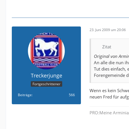
23. Juni 2009 um 20:06
Zitat
Original von Armi
An alle die nun i
Tut dies einfach,
Treckerjunge
Forengemeinde dam
Fortgeschrittener
Wenn es kein Schwei
Beiträge
566
neuen Fred für auf
PRO:Meine Arminia,