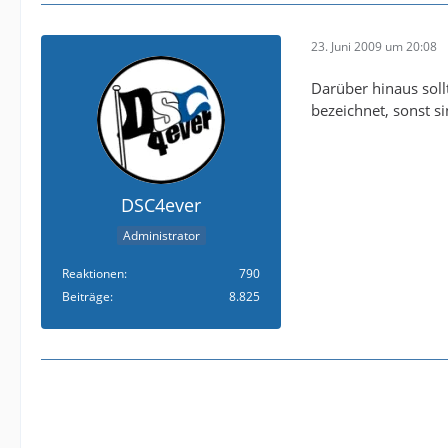
23. Juni 2009 um 20:08
Darüber hinaus sol
bezeichnet, sonst s
DSC4ever
Administrator
Reaktionen
790
Beiträge
8.825