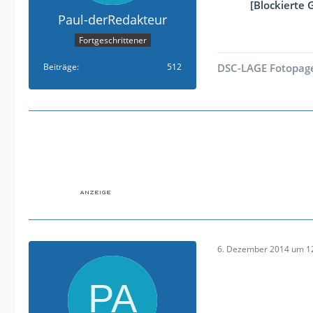
[Blockierte 
Paul-derRedakteur
Fortgeschrittener
Beiträge
512
DSC-LAGE Fotopag
6. Dezember 2014 um 1