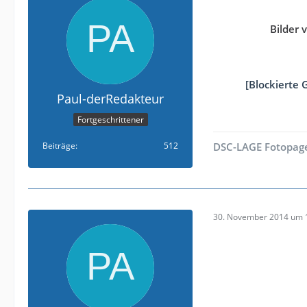
Bilder
[Blockierte 
Paul-derRedakteur
Fortgeschrittener
Beiträge
512
DSC-LAGE Fotopag
30. November 2014 um 