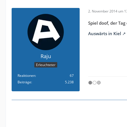
2. November 2014 um 1
Spiel doof, der T
Auswärts in Kiel
Raju
Erleuchteter
Reaktionen
67
Beiträge
5.238
⚫⚪🔵