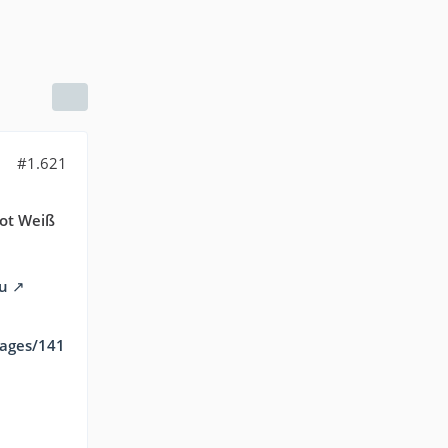
#1.621
ot Weiß
vu
mages/141