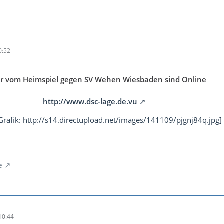
0:52
er vom Heimspiel gegen SV Wehen Wiesbaden sind Online
http://www.dsc-lage.de.vu
 Grafik: http://s14.directupload.net/images/141109/pjgnj84q.jpg]
e
10:44