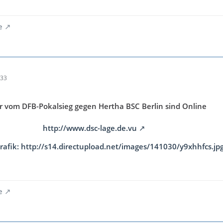
e
:33
er vom DFB-Pokalsieg gegen Hertha BSC Berlin sind Online
http://www.dsc-lage.de.vu
Grafik: http://s14.directupload.net/images/141030/y9xhhfcs.jpg
e