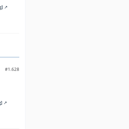
g]
#1.628
g]