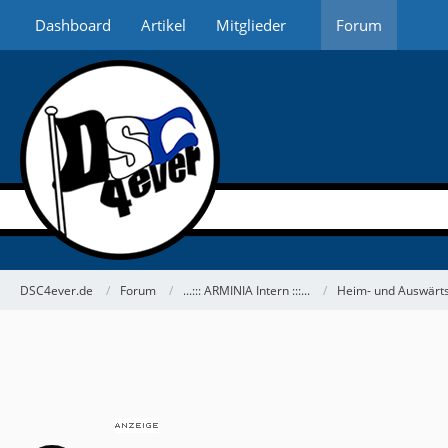
Dashboard
Artikel
Mitglieder
Forum
DSC4ever.de
Forum
...::: ARMINIA Intern :::...
Heim- und Auswärts