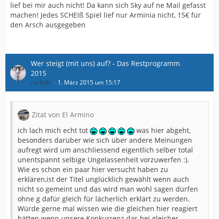
lief bei mir auch nicht! Da kann sich Sky auf ne Mail gefasst
machen! Jedes SCHEIß Spiel lief nur Arminia nicht, 15€ für
den Arsch ausgegeben
Wer steigt (mit uns) auf? - Das Restprogramm
2015
no-frills
1. März 2015 um 15:17
Zitat von El Armino
ich lach mich echt tot
was hier abgeht,
besonders darüber wie sich über andere Meinungen
aufregt wird um anschliessend eigentlich selber total
unentspannt selbige Ungelassenheit vorzuwerfen :).
Wie es schon ein paar hier versucht haben zu
erklären,ist der Titel unglücklich gewählt wenn auch
nicht so gemeint und das wird man wohl sagen dürfen
ohne g dafür gleich für lächerlich erklärt zu werden.
Würde gerne mal wissen wie die gleichen hier reagiert
hätten wenn unsere Konkurrenz das bei gleicher