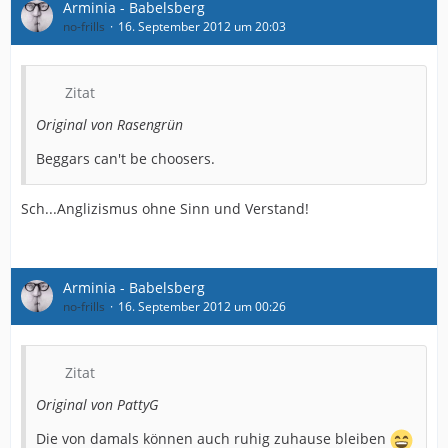
Arminia - Babelsberg
no-frills
16. September 2012 um 20:03
Zitat
Original von Rasengrün
Beggars can't be choosers.
Sch...Anglizismus ohne Sinn und Verstand!
Arminia - Babelsberg
no-frills
16. September 2012 um 00:26
Zitat
Original von PattyG
Die von damals können auch ruhig zuhause bleiben