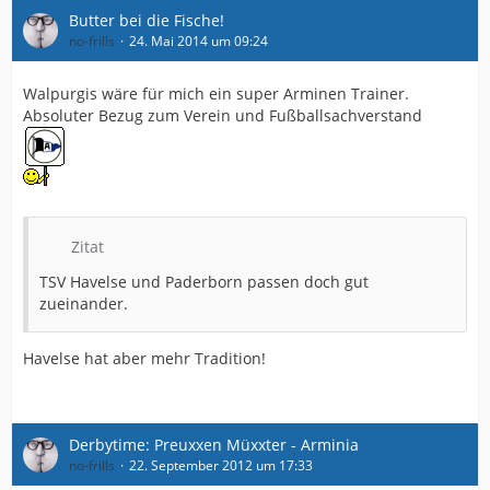
Butter bei die Fische!
no-frills
24. Mai 2014 um 09:24
Walpurgis wäre für mich ein super Arminen Trainer.
Absoluter Bezug zum Verein und Fußballsachverstand
Zitat
TSV Havelse und Paderborn passen doch gut
zueinander.
Havelse hat aber mehr Tradition!
Derbytime: Preuxxen Müxxter - Arminia
no-frills
22. September 2012 um 17:33