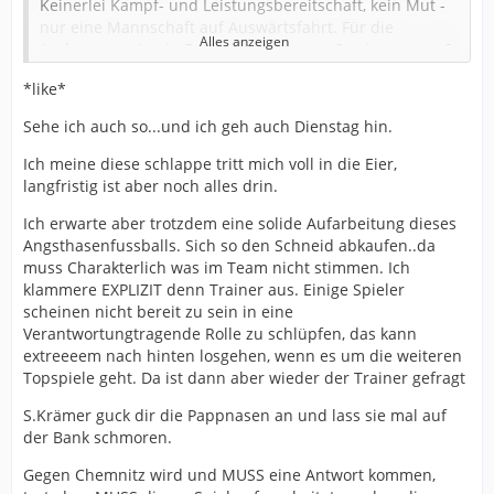
Keinerlei Kampf- und Leistungsbereitschaft, kein Mut -
nur eine Mannschaft auf Auswärtsfahrt. Für die
Alles anzeigen
Anderen war´s ein Derby, für unsere ... ? ... ja, was nur?
Salger, Hübener, Jerat superschwach, Agyeman (der
*like*
diese Saison noch nichts Gutes zustande gebracht hat)
Sehe ich auch so...und ich geh auch Dienstag hin.
wird eingewechselt, ebenso Rahn.
Auf der Bank sitzen Spieler wie Testroet und Hornig, die
Ich meine diese schlappe tritt mich voll in die Eier,
spielen UND kämpfen können und ein Riese, der
langfristig ist aber noch alles drin.
wenigstens kämpft wie sonstwas.
Verstehen tue ich das nicht, obwohl Stefan Krämer
Ich erwarte aber trotzdem eine solide Aufarbeitung dieses
anscheinend der Einzige war, der wusste, dass das ein
Angsthasenfussballs. Sich so den Schneid abkaufen..da
Derby gegen Mnstr ist.
muss Charakterlich was im Team nicht stimmen. Ich
klammere EXPLIZIT denn Trainer aus. Einige Spieler
Dem Ganzen die Krone setzt aber die Tatsache auf, dass
scheinen nicht bereit zu sein in eine
diese Nicht-Leistung auch noch live übertragen wurde!
Verantwortungtragende Rolle zu schlüpfen, das kann
extreeeem nach hinten losgehen, wenn es um die weiteren
Wer sich demnächst fragt, warum "nur so wenige
Topspiele geht. Da ist dann aber wieder der Trainer gefragt
Zuschauer" kommen, sollte sich das Spiel von heute auf
DVD brennen und dann anschauen. Die Antwort ist 90
S.Krämer guck dir die Pappnasen an und lass sie mal auf
Minuten lang ...
der Bank schmoren.
Gegen Chemnitz wird und MUSS eine Antwort kommen,