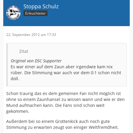
Stoppa Schulz
Gegen Chemnitz wird und MUSS eine Antwort kommen,
trotzdem MUSS dieses Spiel aufgearbeitet werden, die
Erleuchteter
Backpfeifen haben sich ALLE verdient.
Mal sehen wer danach mit erhobenen Kopf wieder
Fussball spielt.
22. September 2012 um 17:33
PattyG
Zitat
Original von DSC Supporter
Es war einer auf dem Zaun aber irgendwie kam nix
rüber. Die Stimmung war auch vor dem 0:1 schon nicht
doll.
Schon traurig das es dem gemeinen Fan nicht möglich ist
ohne so einem Zaunhansel zu wissen wann und wie er den
Mund aufmachen kann. Die Fans sind schon weit
gekommen.
Außerdem bei so einem Grottenkick auch noch gute
Stimmung zu erwarten zeugt von einiger Weltfremdheit.