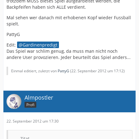
trotzdem MUSS dieses Spiel aufgearbeitet werden, die
Und trotzdem bin ich Dienstag wieder da ...
Backpfeifen haben sich ALLE verdient.
Mal sehen wer danach mit erhobenen Kopf wieder Fussball
spielt.
PattyG
Edit:
Gardinenpredigt
Das Spiel war schlim genug, da muss man nicht noch
andere User provozieren. Jeder beurteilt das Spiel anders...
Einmal editiert, zuletzt von
PattyG
(
22. September 2012 um 17:12
)
Almpostler
Profi
22. September 2012 um 17:30
Zitat