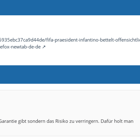
935ebc37ca9d44de/fifa-praesident-infantino-bettelt-offensichtli
refox-newtab-de-de
arantie gibt sondern das Risiko zu verringern. Dafür holt man