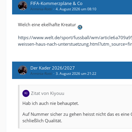
FIFA-Kommerzpläne & Co
Arminia-Rotti
4. August 2026 um 08:10
Welch eine ekelhafte Kreatur
https://www.welt.de/sport/fussball/wm/article6a709a95
weissen-haus-nach-unterstuetzung.html?utm_source=fi
Der Kader 2026/2027
Arminia-Rotti
3. August 2026 um 21:22
Zitat von Kiyouu
Hab ich auch nie behauptet.
Auf Nummer sicher zu gehen heisst nicht das es eine G
schließlich Qualität.