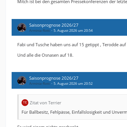
Mitch ist bei den gesamten Pressekonferenzen der letz
Saisonprognose 2026/27
Arminia-Rotti
5. August 2026 um 20:54
Fabi und Tusche haben uns auf 15 getippt , Terodde auf
Und alle die Osnasen auf 18.
Saisonprognose 2026/27
Arminia-Rotti
5. August 2026 um 20:52
Zitat von Terrier
Für Ballbesitz, Fehlpässe, Einfallslosigkeit und Unve