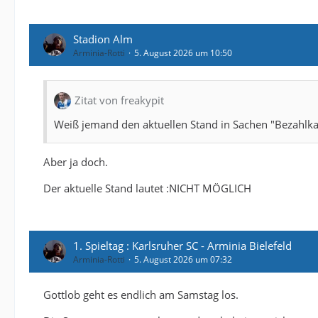
Stadion Alm
Arminia-Rotti
5. August 2026 um 10:50
Zitat von freakypit
Weiß jemand den aktuellen Stand in Sachen "Bezahlkar
Aber ja doch.
Der aktuelle Stand lautet :NICHT MÖGLICH
1. Spieltag : Karlsruher SC - Arminia Bielefeld
Arminia-Rotti
5. August 2026 um 07:32
Gottlob geht es endlich am Samstag los.