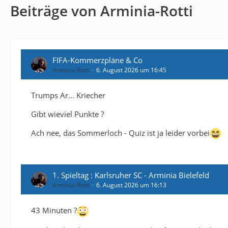
Beiträge von Arminia-Rotti
FIFA-Kommerzpläne & Co
Arminia-Rotti
6. August 2026 um 16:45
Trumps Ar... Kriecher
Gibt wieviel Punkte ?
Ach nee, das Sommerloch - Quiz ist ja leider vorbei
1. Spieltag : Karlsruher SC - Arminia Bielefeld
Arminia-Rotti
6. August 2026 um 16:13
43 Minuten ?