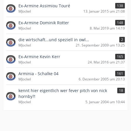
Ex-Armine Assimiou Touré
138
MJockel
13. Januar 2015 um 21:08
Ex-Armine Dominik Rotter
148
MJockel
8. Mai 2019 um 14:19
die wirtschaft...und speziell in owl...
2
MJockel
21. September 2009 um 13:25
Ex-Armine Kevin Kerr
165
MJockel
24. Mai 2016 um 21:37
Arminia - Schalke 04
161
MJockel
6. Dezember 2005 um 20:13
kennt hier eigentlich wer fever pitch von nick
18
hornby?!
MJockel
5. Januar 2004 um 10:44