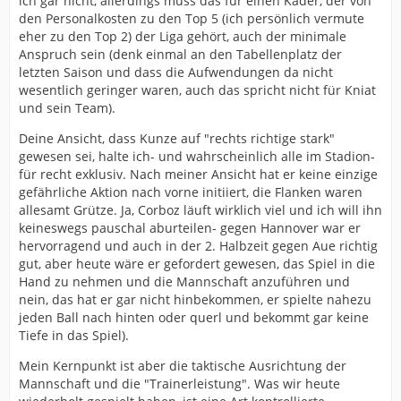
ich gar nicht, allerdings muss das für einen Kader, der von
(Stichwort Hilterman).
den Personalkosten zu den Top 5 (ich persönlich vermute
eher zu den Top 2) der Liga gehört, auch der minimale
Dann sagst du Kunze und Corboz hätten "absolut
Anspruch sein (denk einmal an den Tabellenplatz der
schwach performt" und das ist einfach nicht wahr!
letzten Saison und dass die Aufwendungen da nicht
Kunze fande ich heute, grade in der ersten Hälfte, zum
wesentlich geringer waren, auch das spricht nicht für Kniat
ersten mal auf rechts richtig stark! Das hat gut
und sein Team).
harmoniert, auch mit Corboz!
Deine Ansicht, dass Kunze auf "rechts richtige stark"
Und Corboz war heute überall! Wenn ihr mal drauf
gewesen sei, halte ich- und wahrscheinlich alle im Stadion-
achten würdet, wo er überall hin läuft, welche wichtigen
für recht exklusiv. Nach meiner Ansicht hat er keine einzige
Wege er macht und wieviele Ballaktionen er hat, dann
gefährliche Aktion nach vorne initiiert, die Flanken waren
ist das einfach nur unfair zu behaupten er hätte
allesamt Grütze. Ja, Corboz läuft wirklich viel und ich will ihn
"absolut schwach performt". Da waren viele gute
keineswegs pauschal aburteilen- gegen Hannover war er
Ballweiterleitungen, Spielverlagerungen dabei. Er hat
hervorragend und auch in der 2. Halbzeit gegen Aue richtig
sich sehr oft als Wandspieler angeboten und heute
gut, aber heute wäre er gefordert gewesen, das Spiel in die
auch ab und an super schnell den Ball weitergeleitet,
Hand zu nehmen und die Mannschaft anzuführen und
wo er letzte Saison noch immer den Rückpass gesucht
nein, das hat er gar nicht hinbekommen, er spielte nahezu
hat!
jeden Ball nach hinten oder querl und bekommt gar keine
Tiefe in das Spiel).
Zu den zwei Spitzen die du forderst:
Mein Kernpunkt ist aber die taktische Ausrichtung der
Wie soll denn das aussehen? Becker und Kania? Die
Mannschaft und die "Trainerleistung". Was wir heute
stehen sich doch dann gegenseitig auf den Füßen.