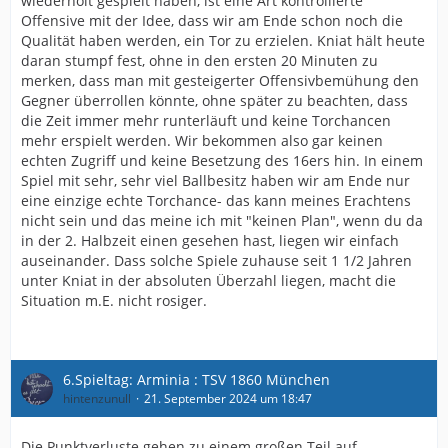
wiederholt gespielt haben, ist eine Art kontrollierte
Dafür sind sich beide zu ähnlich. Und jemand anders
Offensive mit der Idee, dass wir am Ende schon noch die
der hängende Spitze spielen kann, sehe ich bei uns im
Qualität haben werden, ein Tor zu erzielen. Kniat hält heute
Kader auch nicht. Vielleicht wird man das aber mit
daran stumpf fest, ohne in den ersten 20 Minuten zu
Hilterman ab und an mal sehen. Grade zum Ende hin,
merken, dass man mit gesteigerter Offensivbemühung den
wenn man das Spiel entscheiden will. Zumal macht man
Gegner überrollen könnte, ohne später zu beachten, dass
solch eine Umstellung auch nicht ohne das vorher zu
die Zeit immer mehr runterläuft und keine Torchancen
trainieren. Und das wird, so vermute ich, zurecht nicht
mehr erspielt werden. Wir bekommen also gar keinen
trainiert, weil man endlich erkannt hat, dass man
echten Zugriff und keine Besetzung des 16ers hin. In einem
erstmal überhaupt ein System/Taktik etablieren sollte,
Spiel mit sehr, sehr viel Ballbesitz haben wir am Ende nur
bevor man was neues anfängt! Das hatten wir letzten
eine einzige echte Torchance- das kann meines Erachtens
Winter und ist komplett in die Hose gegangen!
nicht sein und das meine ich mit "keinen Plan", wenn du da
in der 2. Halbzeit einen gesehen hast, liegen wir einfach
Ich bin auch frustriert ob des bescheuerten Gegentors
auseinander. Dass solche Spiele zuhause seit 1 1/2 Jahren
und den meiner Meinung nach falschen Wechseln. Aber
unter Kniat in der absoluten Überzahl liegen, macht die
dem Trainerteam hier "keinen Plan" vorzuwerfen und
Situation m.E. nicht rosiger.
zwei Spielern die heute wirklich ordentlich gespielt
haben, eine schwache performance anzudichten ist
einfach nicht gerecht!
6.Spieltag: Arminia : TSV 1860 München
hintenzunull
21. September 2024 um 18:47
Die Punktverluste gehen zu einem großen Teil auf