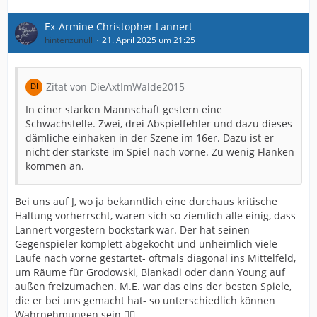
Ex-Armine Christopher Lannert
hintenzunull
21. April 2025 um 21:25
Zitat von DieAxtImWalde2015
In einer starken Mannschaft gestern eine
Schwachstelle. Zwei, drei Abspielfehler und dazu dieses
dämliche einhaken in der Szene im 16er. Dazu ist er
nicht der stärkste im Spiel nach vorne. Zu wenig Flanken
kommen an.
Bei uns auf J, wo ja bekanntlich eine durchaus kritische
Haltung vorherrscht, waren sich so ziemlich alle einig, dass
Lannert vorgestern bockstark war. Der hat seinen
Gegenspieler komplett abgekocht und unheimlich viele
Läufe nach vorne gestartet- oftmals diagonal ins Mittelfeld,
um Räume für Grodowski, Biankadi oder dann Young auf
außen freizumachen. M.E. war das eins der besten Spiele,
die er bei uns gemacht hat- so unterschiedlich können
Wahrnehmungen sein 🤷‍♂️.