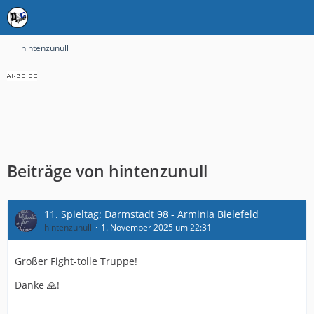
hintenzunull
Beiträge von hintenzunull
11. Spieltag: Darmstadt 98 - Arminia Bielefeld
hintenzunull
1. November 2025 um 22:31
Großer Fight-tolle Truppe!
Danke 🙏!