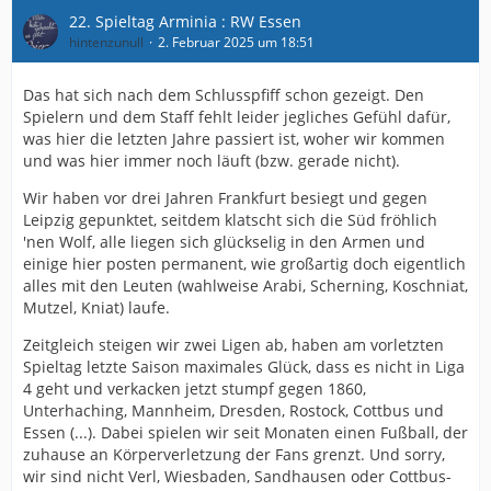
22. Spieltag Arminia : RW Essen
hintenzunull
2. Februar 2025 um 18:51
Das hat sich nach dem Schlusspfiff schon gezeigt. Den
Spielern und dem Staff fehlt leider jegliches Gefühl dafür,
was hier die letzten Jahre passiert ist, woher wir kommen
und was hier immer noch läuft (bzw. gerade nicht).
Wir haben vor drei Jahren Frankfurt besiegt und gegen
Leipzig gepunktet, seitdem klatscht sich die Süd fröhlich
'nen Wolf, alle liegen sich glückselig in den Armen und
einige hier posten permanent, wie großartig doch eigentlich
alles mit den Leuten (wahlweise Arabi, Scherning, Koschniat,
Mutzel, Kniat) laufe.
Zeitgleich steigen wir zwei Ligen ab, haben am vorletzten
Spieltag letzte Saison maximales Glück, dass es nicht in Liga
4 geht und verkacken jetzt stumpf gegen 1860,
Unterhaching, Mannheim, Dresden, Rostock, Cottbus und
Essen (...). Dabei spielen wir seit Monaten einen Fußball, der
zuhause an Körperverletzung der Fans grenzt. Und sorry,
wir sind nicht Verl, Wiesbaden, Sandhausen oder Cottbus-