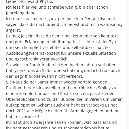
Lieber Hochwald-Physio,
ich lese hier viel und schreibe wenig, bin aber schon
jahrelang dabei.
Ich muss aus meiner ganz persönlichen Perspektive mal
sagen, dass du mich unendlich nervst und mich wahnsinnig
ärgerst.
Es mag ja sein, dass du Samir mal kennenlernen konntest
und gute Erfahrungen mit ihm hattest. Leider ist der Typ
und sein komplett verfehltes und selbstüberschätztes
Ausbildungsvereinskonzept für unsere aktuelle Situation
uneingeschränkt verantwortlich.
So, wie sich Samir in den letzten beiden Jahren verhalten
hat, grenzt das an Selbstüberschätzung und ich finde auch
den Begriff Größenwahn nicht verkehrt.
Sich-aus deiner Samir immer wieder verteidigenden
Position- heute hinzustellen und ein fröhliches Smiley zu
einem komplett unpassend Post zu setzen, passt zu der
Überheblichkeit und zu der Bubble, die im Verein um Samir
aufgeploppt ist. Schämt euch-ihr habt es verbockt! Es hat
noch 2021 alle Möglichkeiten für Arminia gegeben und ihr
habt es verbockt!
Ihr habt doch zwei Jahre sehen können, was passiert und
ihr habt geschwiegen und es schöngeredet-bis heute!