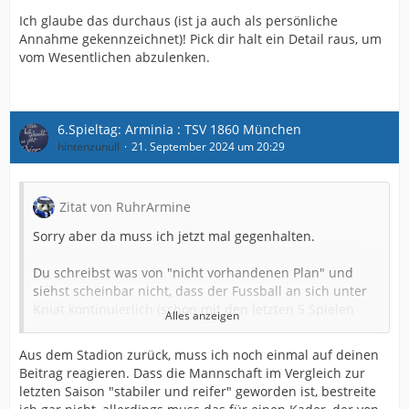
Ich glaube das durchaus (ist ja auch als persönliche
Annahme gekennzeichnet)! Pick dir halt ein Detail raus, um
vom Wesentlichen abzulenken.
6.Spieltag: Arminia : TSV 1860 München
hintenzunull
21. September 2024 um 20:29
Zitat von RuhrArmine
Sorry aber da muss ich jetzt mal gegenhalten.
Du schreibst was von "nicht vorhandenen Plan" und
siehst scheinbar nicht, dass der Fussball an sich unter
Kniat kontinuierlich (schon mit den letzten 5 Spielen
Alles anzeigen
letzter Saison) deutlich stabiler und reifer geworden ist.
Auch heute gab es eine Reihe guter Spielzüge. Das sah
Aus dem Stadion zurück, muss ich noch einmal auf deinen
schon nach einem Plan und teilweise gefällig aus BIS
Beitrag reagieren. Dass die Mannschaft im Vergleich zur
zum 16er. Ab dort fehlt uns halt einfach auch die
letzten Saison "stabiler und reifer" geworden ist, bestreite
Qualität, was aber auch etwas anders geplant war