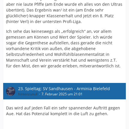
aber nie laute Pfiffe (am Ende wurde eh alles von den Ultras
übertönt). Das Ergebnis war/ ist ein (am Ende sehr
glücklicher) knapper Klassenerhalt und jetzt ein 8. Platz
(hinter Verl) in der untersten Profi-Liga.
Ich sehe das keineswegs als „erfolgreich“ an, vor allem
gemessen am Können und Wert der Spieler. Ich würde
sogar die Gegenthese aufstellen, dass gerade die nicht
vorhandene Kritik von außen, die abgehobene
Selbstzufriedenheit und Wohlfühlblasenmentalität in
Mannschaft und Verein verstärkt hat und wenigstens z.T.
für den Mist, den wir gerade erleben, mitverantwortlich ist.
23. Spieltag: SV Sandhausen - Arminia Bielefeld
hintenzunull
7. Februar 2025 um 21:01
Das wird auf jeden Fall ein sehr spannender Auftritt gegen
Aue. Hat das Potenzial komplett in die Luft zu gehen.