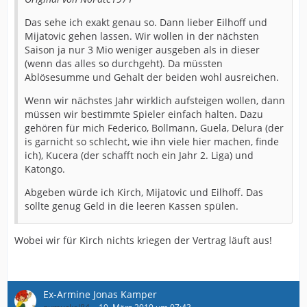
Knete um uns was besseres zu leisten. Also nicht gleich
Das sehe ich exakt genau so. Dann lieber Eilhoff und
wieder auf den Teammanger schieben. Der hat glaube
Mijatovic gehen lassen. Wir wollen in der nächsten
ich im Moment genug damit zu tun aus dem Haufen
Saison ja nur 3 Mio weniger ausgeben als in dieser
eine Mannschaft zu formen die irgendwie die Klasse
(wenn das alles so durchgeht). Da müssten
hält.
Ablösesumme und Gehalt der beiden wohl ausreichen.
Rummeckern kann jeder leicht. Nur denkt bitte nach
Wenn wir nächstes Jahr wirklich aufsteigen wollen, dann
und schaut mal in welcher finaziellen Situation sich
müssen wir bestimmte Spieler einfach halten. Dazu
unsere Arminia befindet. Wir sind immer noch am
gehören für mich Federico, Bollmann, Guela, Delura (der
Rande des Abgrunds. Nicht nur sportlich.
is garnicht so schlecht, wie ihn viele hier machen, finde
ich), Kucera (der schafft noch ein Jahr 2. Liga) und
Katongo.
Abgeben würde ich Kirch, Mijatovic und Eilhoff. Das
sollte genug Geld in die leeren Kassen spülen.
Wobei wir für Kirch nichts kriegen der Vertrag läuft aus!
Ex-Armine Jonas Kamper