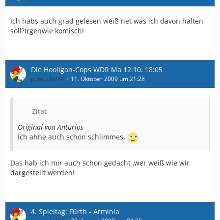
Ich habs auch grad gelesen weiß net was ich davon halten
soll?Irgenwie komisch!
Die Hooligan-Cops WDR Mo 12.10. 18:05
pumuckel84
11. Oktober 2009 um 21:28
Zitat
Original von Anturios
Ich ahne auch schon schlimmes.
Das hab ich mir auch schon gedacht ,wer weiß wie wir
dargestellt werden!
4. Spieltag: Fürth - Arminia