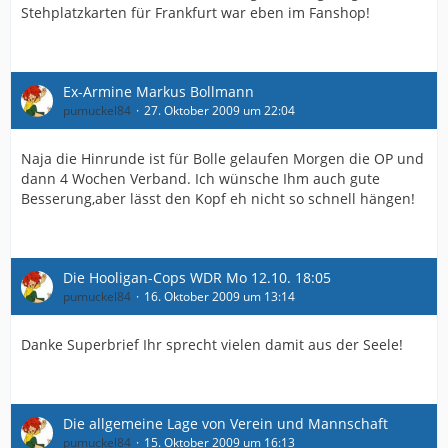
Stehplatzkarten für Frankfurt war eben im Fanshop!
Ex-Armine Markus Bollmann
pumuckel84
27. Oktober 2009 um 22:04
Naja die Hinrunde ist für Bolle gelaufen Morgen die OP und
dann 4 Wochen Verband. Ich wünsche Ihm auch gute
Besserung,aber lässt den Kopf eh nicht so schnell hängen!
Die Hooligan-Cops WDR Mo 12.10. 18:05
pumuckel84
16. Oktober 2009 um 13:14
Danke Superbrief Ihr sprecht vielen damit aus der Seele!
Die allgemeine Lage von Verein und Mannschaft
pumuckel84
15. Oktober 2009 um 16:13